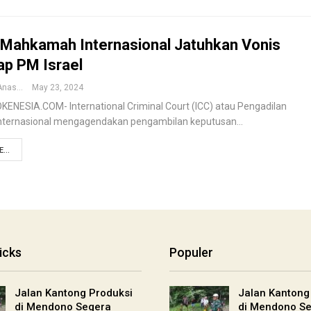
 Mahkamah Internasional Jatuhkan Vonis
ap PM Israel
Muhammad Anas
May 23, 2024
ENESIA.COM- International Criminal Court (ICC) atau Pengadilan
Internasional mengagendakan pengambilan keputusan…
...
icks
Populer
Jalan Kantong Produksi
Jalan Kantong
di Mendono Segera
di Mendono S