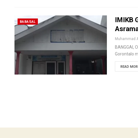
IMIKB G
BABASAL
Asrama
BANGGAI, O
Gorontalo m
READ MORE