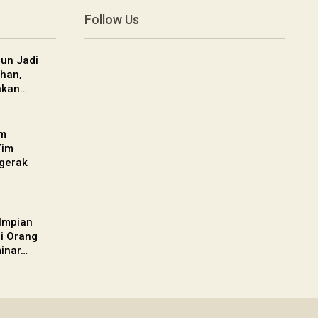
Follow Us
un Jadi
han,
nkan…
am
Tim
gerak
 Impian
gi Orang
inar…