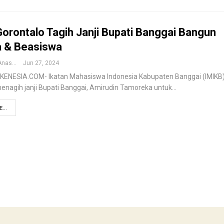
orontalo Tagih Janji Bupati Banggai Bangun
 & Beasiswa
Muhammad Anas
Jun 27, 2024
KENESIA.COM- Ikatan Mahasiswa Indonesia Kabupaten Banggai (IMIKB)
enagih janji Bupati Banggai, Amirudin Tamoreka untuk…
...