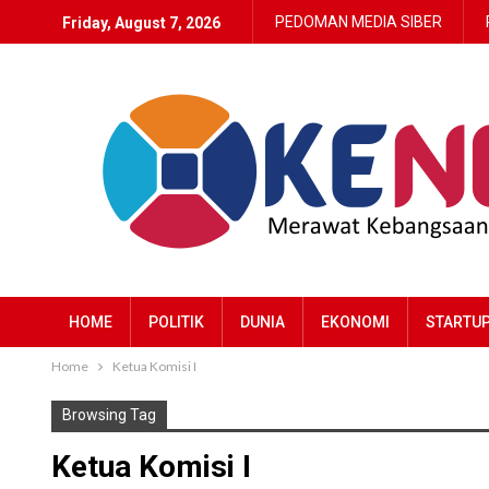
PEDOMAN MEDIA SIBER
Friday, August 7, 2026
HOME
POLITIK
DUNIA
EKONOMI
STARTU
Home
Ketua Komisi I
Browsing Tag
Ketua Komisi I