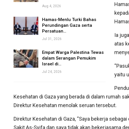
Hamas
Aug 4, 2026
kepada
Hamas-Menlu Turki Bahas
Hamas
Perundingan Gaza serta
Persatuan…
Ia jug
Jul 31, 2026
atas k
menyer
Empat Warga Palestina Tewas
dalam Serangan Pemukim
Israel di…
“Pasu
Jul 24, 2026
yaitu 
Pendud
Kesehatan di Gaza yang berada di dalam rumah sak
Direktur Kesehatan menolak seruan tersebut.
Direktur Kesehatan di Gaza, “Saya bekerja sebaga
Sakit As-Syifa dan saya tidak akan bekerjasama den