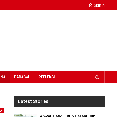
Sign In
INA
BABASAL
REFLEKSI
Latest Stories
NA
Anwar Hafid Tutup Berani Cup,