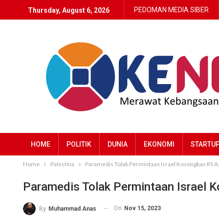
PEDOMAN MEDIA SIBER
Thursday, August 6, 2026
HOME
POLITIK
DUNIA
EKONOMI
STARTU
Home
Palestina
Paramedis Tolak Permintaan Israel Kosongkan RS As
Paramedis Tolak Permintaan Israel 
On
Nov 15, 2023
By
Muhammad Anas