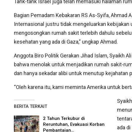
Tank-tank Israel juga telah memasuki halaman rum
Bagian Pemadam Kebakaran RS As-Syifa, Ahmad Al
Internasional justru tidak mengeluarkan kebijaka
mengosongkan rumah sakit terlebih dahulu sebelum
kesehatan yang ada di Gaza,” ungkap Ahmad.
Anggota Biro Politik Gerakan Jihad Islam, Syaikh A
bahwa menolak untuk menjadikan rumah sakit-ruma
dan hanya sekadar alibi untuk menutup kejahatan pe
“Oleh karena itu, kami meminta Amerika untuk berta
Syaikh
BERITA TERKAIT
menunj
tentar
2 Tahun Terkubur di
Reruntuhan, Evakuasi Korban
ada di
Pembantaian…