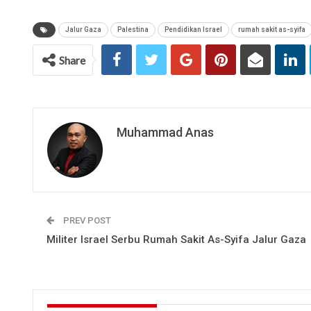
Jalur Gaza
Palestina
Pendidikan Israel
rumah sakit as-syifa
Share
Muhammad Anas
PREV POST
Militer Israel Serbu Rumah Sakit As-Syifa Jalur Gaza