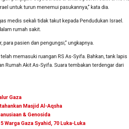
ael untuk turun menemui pasukannya,” kata dia.
s medis sekali tidak takut kepada Pendudukan Israel.
dalam rumah sakit.
er, para pasien dan pengungsi,” ungkapnya.
elah memasuki ruangan RS As-Syifa. Bahkan, tank lapis
man Rumah Akit As-Syifa. Suara tembakan terdengar dari
alur Gaza
rtahankan Masjid Al-Aqsha
manusiaan & Genosida
 15 Warga Gaza Syahid, 70 Luka-Luka