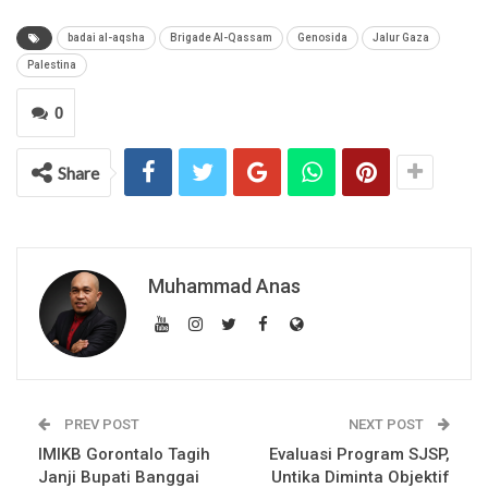
badai al-aqsha
Brigade Al-Qassam
Genosida
Jalur Gaza
Palestina
0
Share
Muhammad Anas
PREV POST
NEXT POST
IMIKB Gorontalo Tagih
Evaluasi Program SJSP,
Janji Bupati Banggai
Untika Diminta Objektif