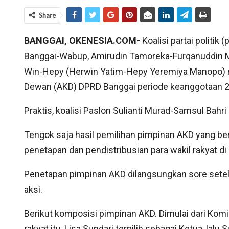
Share
BANGGAI, OKENESIA.COM-
Koalisi partai politik
Banggai-Wabup, Amirudin Tamoreka-Furqanuddin Ma
Win-Hepy (Herwin Yatim-Hepy Yeremiya Manopo) m
Dewan (AKD) DPRD Banggai periode keanggotaan 
Praktis, koalisi Paslon Sulianti Murad-Samsul Bahri
Tengok saja hasil pemilihan pimpinan AKD yang ber
penetapan dan pendistribusian para wakil rakyat di
Penetapan pimpinan AKD dilangsungkan sore setel
aksi.
Berikut komposisi pimpinan AKD. Dimulai dari Kom
rakyat itu, Lisa Sundari terpilih sebagai Ketua, lal