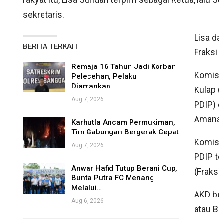
sekretaris.
Lisa d
BERITA TERKAIT
Fraksi
Remaja 16 Tahun Jadi Korban
Komisi
Pelecehan, Pelaku
Diamankan…
Kulap 
Aug 7, 2026
PDIP) 
Amanat
Karhutla Ancam Permukiman,
Tim Gabungan Bergerak Cepat
Komisi
Aug 7, 2026
PDIP t
Anwar Hafid Tutup Berani Cup,
(Fraks
Bunta Putra FC Menang
Melalui…
AKD b
Aug 6, 2026
atau 