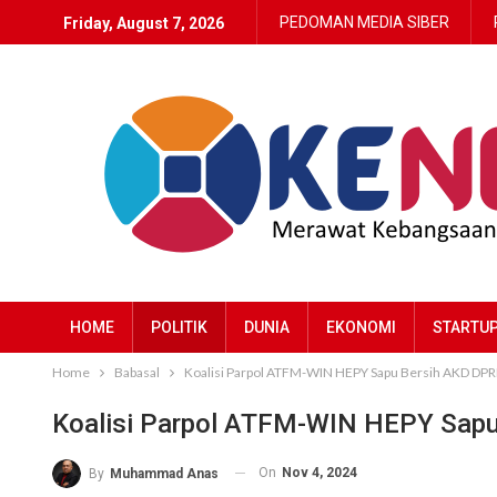
PEDOMAN MEDIA SIBER
Friday, August 7, 2026
HOME
POLITIK
DUNIA
EKONOMI
STARTU
Home
Babasal
Koalisi Parpol ATFM-WIN HEPY Sapu Bersih AKD DPR
Koalisi Parpol ATFM-WIN HEPY Sapu
On
Nov 4, 2024
By
Muhammad Anas