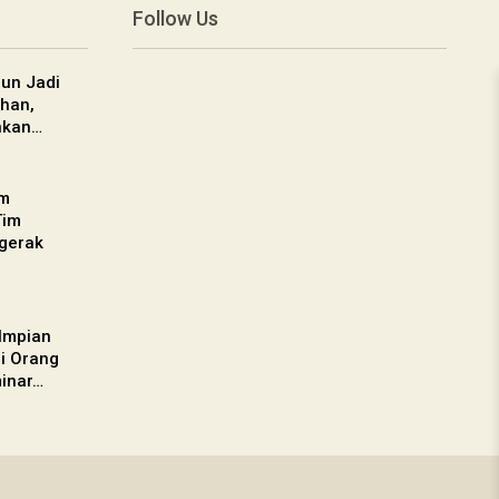
Follow Us
un Jadi
han,
nkan…
am
Tim
gerak
 Impian
gi Orang
inar…