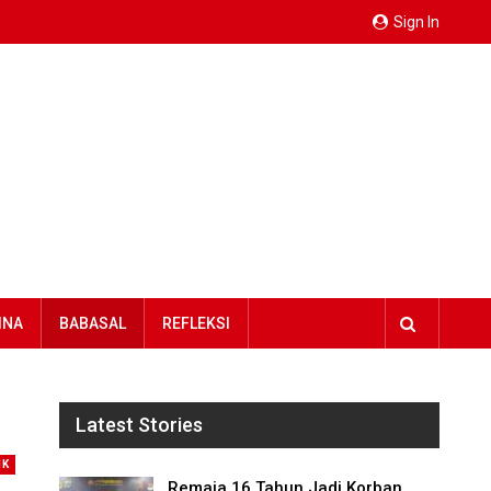
Sign In
INA
BABASAL
REFLEKSI
Latest Stories
IK
Remaja 16 Tahun Jadi Korban