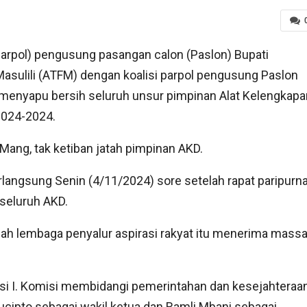
 (parpol) pengusung pasangan calon (Paslon) Bupati
sulili (ATFM) dengan koalisi parpol pengusung Paslon
enyapu bersih seluruh unsur pimpinan Alat Kelengkapa
2024-2024.
 Mang, tak ketiban jatah pimpinan AKD.
langsung Senin (4/11/2024) sore setelah rapat paripurn
 seluruh AKD.
ah lembaga penyalur aspirasi rakyat itu menerima mass
isi I. Komisi membidangi pemerintahan dan kesejahteraa
u Sucipto sebagai wakil ketua dan Ramli Mbani sebagai