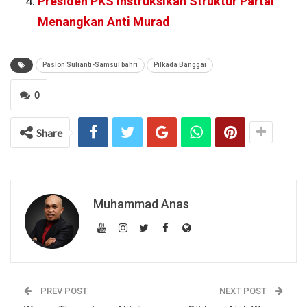
Presiden PKS Instruksikan Struktur Partai
Menangkan Anti Murad
Paslon Sulianti-Samsul bahri
Pilkada Banggai
0
Share
Muhammad Anas
PREV POST
NEXT POST