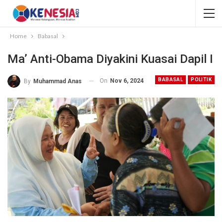
Home
Babasal
Ma’ Anti-Obama Diyakini Kuasai Dapil I
BABASAL
POLITIK
On
Nov 6, 2024
By
Muhammad Anas