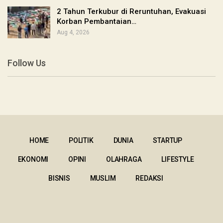
2 Tahun Terkubur di Reruntuhan, Evakuasi
Korban Pembantaian…
Aug 4, 2026
Follow Us
HOME
POLITIK
DUNIA
STARTUP
EKONOMI
OPINI
OLAHRAGA
LIFESTYLE
BISNIS
MUSLIM
REDAKSI