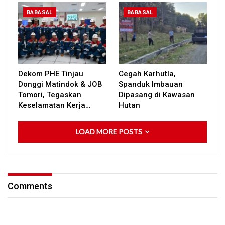
BABASAL
BABASAL
Dekom PHE Tinjau
Cegah Karhutla,
Donggi Matindok & JOB
Spanduk Imbauan
Tomori, Tegaskan
Dipasang di Kawasan
Keselamatan Kerja…
Hutan
LOAD MORE POSTS
Comments