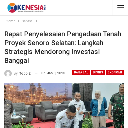
Home
Babasal
Rapat Penyelesaian Pengadaan Tanah
Proyek Senoro Selatan: Langkah
Strategis Mendorong Investasi
Banggai
BABASAL
BISNIS
EKONOMI
On
Jan 8, 2025
By
Topo E