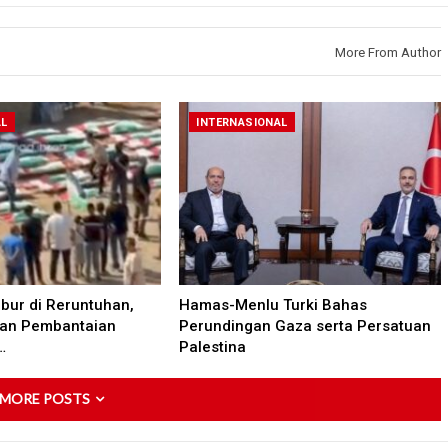
More From Author
AL
INTERNASIONAL
bur di Reruntuhan,
Hamas-Menlu Turki Bahas
ban Pembantaian
Perundingan Gaza serta Persatuan
…
Palestina
 MORE POSTS