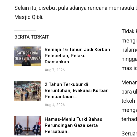
Selain itu, disebut pula adanya rencana memasuk
Masjid Qibli.
Tidak 
BERITA TERKAIT
mengib
halam
Remaja 16 Tahun Jadi Korban
Pelecehan, Pelaku
hingg
Diamankan…
masjid
Aug 7, 2026
Menang
2 Tahun Terkubur di
Reruntuhan, Evakuasi Korban
para u
Pembantaian…
tokoh 
Aug 4, 2026
menga
terhad
Hamas-Menlu Turki Bahas
Perundingan Gaza serta
Persatuan…
Serua