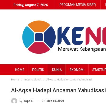
PEDOMAN MEDIA SIBER
Friday, August 7, 2026
HOME
POLITIK
DUNIA
EKONOMI
STARTU
Home
Internasional
Al-Aqsa Hadapi Ancaman Yahudisasi
Al-Aqsa Hadapi Ancaman Yahudisasi
On
May 14, 2026
By
Topo E