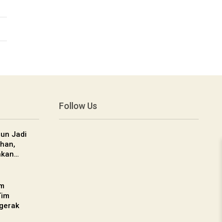
Follow Us
un Jadi
han,
nkan…
am
Tim
gerak