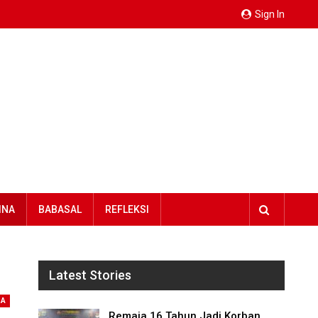
Sign In
INA
BABASAL
REFLEKSI
Latest Stories
NA
Remaja 16 Tahun Jadi Korban