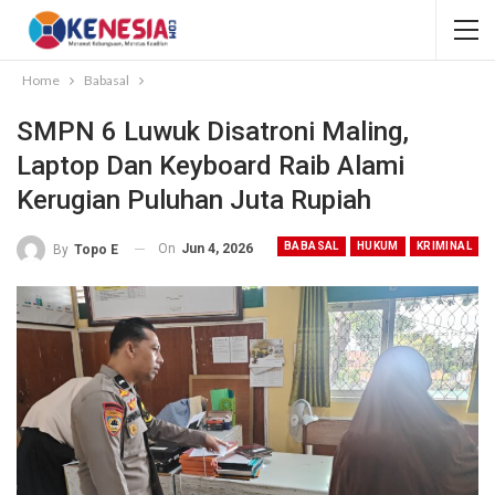
Home
Babasal
SMPN 6 Luwuk Disatroni Maling,
Laptop Dan Keyboard Raib Alami
Kerugian Puluhan Juta Rupiah
BABASAL
HUKUM
KRIMINAL
On
Jun 4, 2026
By
Topo E