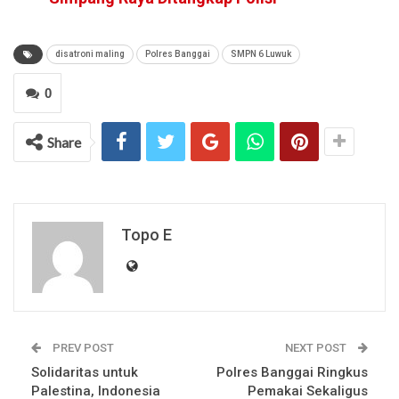
disatroni maling
Polres Banggai
SMPN 6 Luwuk
0
Share
Topo E
PREV POST
NEXT POST
Solidaritas untuk
Polres Banggai Ringkus
Palestina, Indonesia
Pemakai Sekaligus