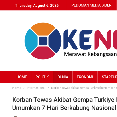
PEDOMAN MEDIA SIBER
Thursday, August 6, 2026
HOME
POLITIK
DUNIA
EKONOMI
STARTU
Home
Internasional
Korban tewas akibat gempa Turkiye bertambah
Korban Tewas Akibat Gempa Turkiye
Umumkan 7 Hari Berkabung Nasional