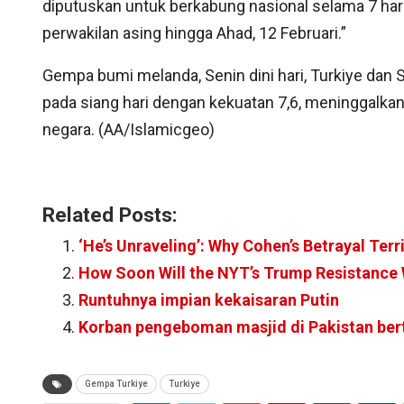
diputuskan untuk berkabung nasional selama 7 har
perwakilan asing hingga Ahad, 12 Februari.”
Gempa bumi melanda, Senin dini hari, Turkiye dan Su
pada siang hari dengan kekuatan 7,6, meninggalkan
negara. (AA/Islamicgeo)
Related Posts:
‘He’s Unraveling’: Why Cohen’s Betrayal Terr
How Soon Will the NYT’s Trump Resistance 
Runtuhnya impian kekaisaran Putin
Korban pengeboman masjid di Pakistan ber
Gempa Turkiye
Turkiye