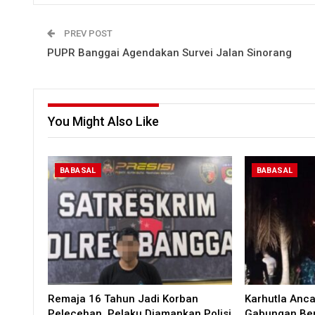
PREV POST
PUPR Banggai Agendakan Survei Jalan Sinorang
You Might Also Like
BABASAL
BABASAL
Remaja 16 Tahun Jadi Korban
Karhutla Anc
Pelecehan, Pelaku Diamankan Polisi
Gabungan Ber