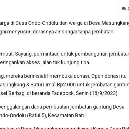
arga di Desa Ondo-Ondolu dan warga di Desa Masungkan
gai menyusuri derasnya air sungai tanpa jembatan
setempat. Sayang, permintaan untuk pembangunan jembata
ingankan akses jalan tak kunjung tiba.
mereka berinisiatif membuka donasi. Open donasi itu
sungkang & Batui Lima’. Rp2.000 untuk jembatan gantu
tsel Berbagi di beranda Facebook, Senin (18/9/2023).
l penggalangan dana pembuatan jembatan gantung Desa
do-Ondolu (Batui 5), Kecamatan Batui.
sanakan di Desa Masungkang yang diawali Kepala Desa Pa