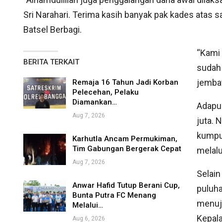
Sri Narahari. Terima kasih banyak pak kades atas 
Batsel Berbagi.
“Kami 
BERITA TERKAIT
sudah 
jembat
Remaja 16 Tahun Jadi Korban
Pelecehan, Pelaku
Diamankan…
Adapun
Aug 7, 2026
juta. 
kumpu
Karhutla Ancam Permukiman,
Tim Gabungan Bergerak Cepat
melalu
Aug 7, 2026
Selain
Anwar Hafid Tutup Berani Cup,
puluh
Bunta Putra FC Menang
menuju
Melalui…
Kepal
Aug 6, 2026