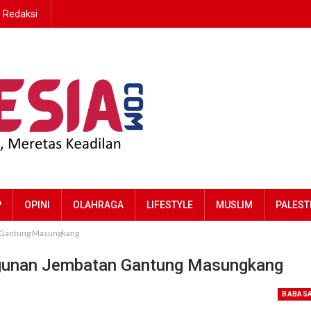
Redaksi
P
OPINI
OLAHRAGA
LIFESTYLE
MUSLIM
PALEST
 Gantung Masungkang
ngunan Jembatan Gantung Masungkang
BABAS