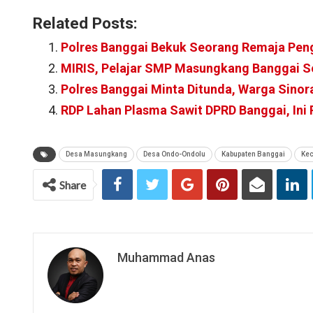
Related Posts:
Polres Banggai Bekuk Seorang Remaja Pe
MIRIS, Pelajar SMP Masungkang Banggai S
Polres Banggai Minta Ditunda, Warga Sinor
RDP Lahan Plasma Sawit DPRD Banggai, In
Desa Masungkang
Desa Ondo-Ondolu
Kabupaten Banggai
Kec
Share
Muhammad Anas