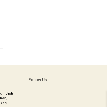
Follow Us
un Jadi
han,
nkan…