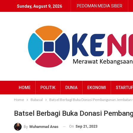
PEDOMAN MEDIA SIBER
Sunday, August 9, 2026
HOME
POLITIK
DUNIA
EKONOMI
STARTU
Home
Babasal
Batsel Berbagi Buka Donasi Pembangunan Jembatan
Batsel Berbagi Buka Donasi Pemba
On
Sep 21, 2023
By
Muhammad Anas