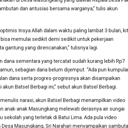
sambutan dan antusias bersama warganya,” tulis akun
optimis Insya Allah dalam waktu paling lambat 3 bulan, ki
bisa memulai sedikit demi sedikit untuk pekerjaan
a gantung yang direncanakan,” tulisnya lagi.
 dana sementara yang tercatat sudah kurang lebih Rp7
Namun, sebagian dana belum dijemput. “Ada pun kumpula
lan dana serta progres-progresnya akan disampaikan
i akun Batsel Berbagi ini,” sebut akun Batsel Berbagi.
 menulis narasi, akun Batsel Berbagi menampilkan video
an anak-anak Masungkang melewati derasnya air sungai
 sekolah yang terletak di Batui Lima. Ada pula video
a Desa Masungkang, Sri Narahari menyampaikan sambut