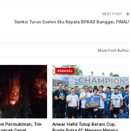
NEXT POST
Sanksi Turun Eselon Eks Kepala BPKAD Banggai, FINAL!
More From Author
BABASAL
am Permukiman, Tim
Anwar Hafid Tutup Berani Cup,
gerak Cepat
Bunta Putra FC Menang Melalui