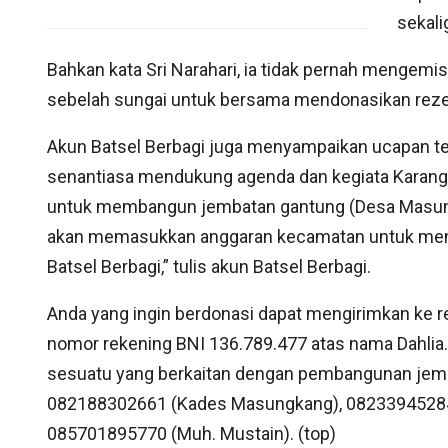
sekal
Bahkan kata Sri Narahari, ia tidak pernah mengemis
sebelah sungai untuk bersama mendonasikan rez
Akun Batsel Berbagi juga menyampaikan ucapan ter
senantiasa mendukung agenda dan kegiata Karang T
untuk membangun jembatan gantung (Desa Masungk
akan memasukkan anggaran kecamatan untuk meny
Batsel Berbagi,” tulis akun Batsel Berbagi.
Anda yang ingin berdonasi dapat mengirimkan ke
nomor rekening BNI 136.789.477 atas nama Dahlia
sesuatu yang berkaitan dengan pembangunan jemb
082188302661 (Kades Masungkang), 082339452846
085701895770 (Muh. Mustain). (top)