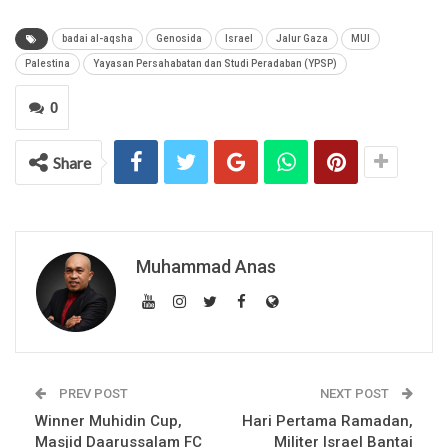
badai al-aqsha
Genosida
Israel
Jalur Gaza
MUI
Palestina
Yayasan Persahabatan dan Studi Peradaban (YPSP)
0
Share
Muhammad Anas
PREV POST
NEXT POST
Winner Muhidin Cup,
Hari Pertama Ramadan,
Masjid Daarussalam FC
Militer Israel Bantai