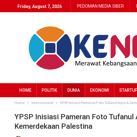
PEDOMAN MEDIA SIBER
Friday, August 7, 2026
HOME
POLITIK
DUNIA
EKONOMI
STARTU
Home
Internasional
YPSP Inisiasi Pameran Foto Tufanul Aqsa & Se
YPSP Inisiasi Pameran Foto Tufanul 
Kemerdekaan Palestina