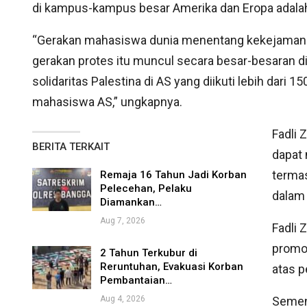
di kampus-kampus besar Amerika dan Eropa adalah
“Gerakan mahasiswa dunia menentang kekejaman Is
gerakan protes itu muncul secara besar-besaran di
solidaritas Palestina di AS yang diikuti lebih dari 1
mahasiswa AS,” ungkapnya.
Fadli
BERITA TERKAIT
dapat 
terma
Remaja 16 Tahun Jadi Korban
Pelecehan, Pelaku
dalam 
Diamankan…
Aug 7, 2026
Fadli
promo
2 Tahun Terkubur di
Reruntuhan, Evakuasi Korban
atas p
Pembantaian…
Aug 4, 2026
Semen