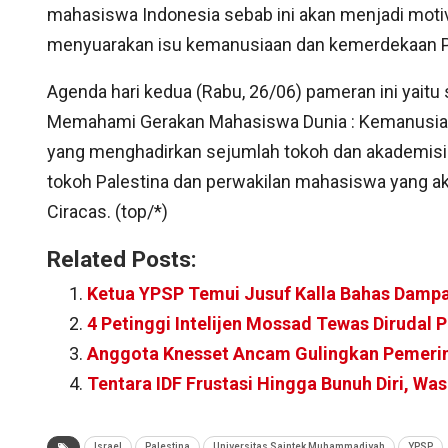
mahasiswa Indonesia sebab ini akan menjadi moti
menyuarakan isu kemanusiaan dan kemerdekaan Pal
Agenda hari kedua (Rabu, 26/06) pameran ini yait
Memahami Gerakan Mahasiswa Dunia : Kemanusian 
yang menghadirkan sejumlah tokoh dan akademisi d
tokoh Palestina dan perwakilan mahasiswa yang ak
Ciracas. (top/*)
Related Posts:
Ketua YPSP Temui Jusuf Kalla Bahas Dampak
4 Petinggi Intelijen Mossad Tewas Dirudal 
Anggota Knesset Ancam Gulingkan Pemerin
Tentara IDF Frustasi Hingga Bunuh Diri, W
Israel
Palestina
Universitas Saintek Muhammadiyah
YPSP