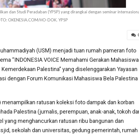
kan dan Studi Peradaban (YPSP) yang dirangkai dengan seminar internasiona
 FOTO: OKENESIA.COM/HO-DOK. YPSP
 Muhammadiyah (USM) menjadi tuan rumah pameran foto
an tema “INDONESIA VOICE Memahami Gerakan Mahasiswa
a Kemerdekaan Palestina” yang diselenggarakan Yayasan
rasi dengan Forum Komunikasi Mahasiswa Bela Palestina
i) menampilkan ratusan koleksi foto dampak dan korban
uhada Palestina (jurnalis, perempuan, anak-anak, tokoh da
rael yang menghancurkan ratusan ribu bangunan dan
masjid, sekolah dan universitas, gedung pemerintah, rumah