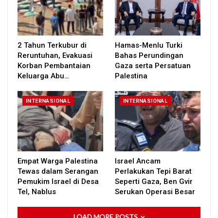
2 Tahun Terkubur di
Hamas-Menlu Turki
Reruntuhan, Evakuasi
Bahas Perundingan
Korban Pembantaian
Gaza serta Persatuan
Keluarga Abu…
Palestina
INTERNASIONAL
INTERNASIONAL
Empat Warga Palestina
Israel Ancam
Tewas dalam Serangan
Perlakukan Tepi Barat
Pemukim Israel di Desa
Seperti Gaza, Ben Gvir
Tel, Nablus
Serukan Operasi Besar
LOAD MORE POSTS