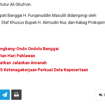
utur Ali Ghufron.
ati Banggai H. Furqanuddin Masulili didampingi oleh
 Staf Khusus Bupati H. Alimudin Nur, dan Kabag Prokopim
ngkang-Ondo Ondolu Banggai
atan Hari Pahlawan
ngatkan Jalankan Amanah
JS Ketenagakerjaan Perkuat Data Kepesertaan