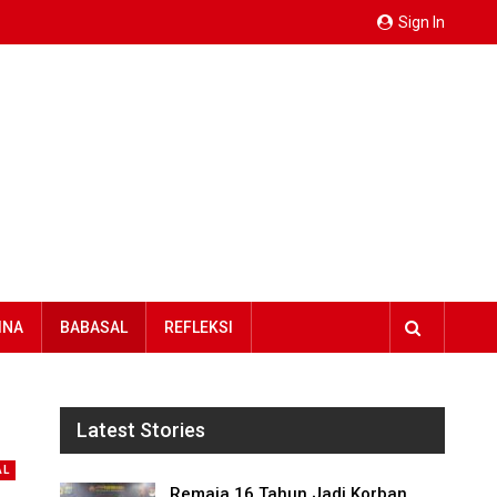
Sign In
INA
BABASAL
REFLEKSI
Latest Stories
AL
Remaja 16 Tahun Jadi Korban