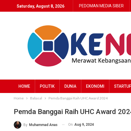
PEDOMAN MEDIA SIBER
Saturday, August 8, 2026
HOME
POLITIK
DUNIA
EKONOMI
STARTU
Home
Babasal
Pemda Banggai Raih UHC Award 2024
Pemda Banggai Raih UHC Award 202
On
Aug 9, 2024
By
Muhammad Anas