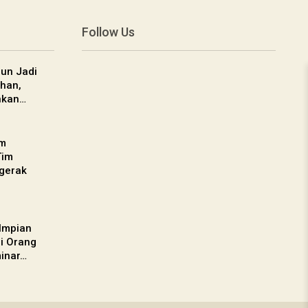
Follow Us
un Jadi
han,
nkan…
am
Tim
gerak
 Impian
gi Orang
inar…