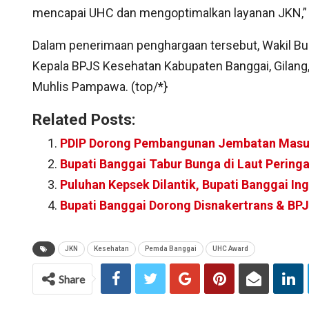
mencapai UHC dan mengoptimalkan layanan JKN,” t
Dalam penerimaan penghargaan tersebut, Wakil Bup
Kepala BPJS Kesehatan Kabupaten Banggai, Gilang,
Muhlis Pampawa. (top/*}
Related Posts:
PDIP Dorong Pembangunan Jembatan Masu
Bupati Banggai Tabur Bunga di Laut Pering
Puluhan Kepsek Dilantik, Bupati Banggai I
Bupati Banggai Dorong Disnakertrans & BP
JKN
Kesehatan
Pemda Banggai
UHC Award
Share