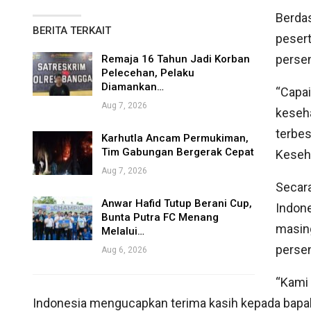
Berdas
BERITA TERKAIT
pesert
persen
Remaja 16 Tahun Jadi Korban
Pelecehan, Pelaku
Diamankan…
“Capai
Aug 7, 2026
keseha
terbes
Karhutla Ancam Permukiman,
Tim Gabungan Bergerak Cepat
Keseha
Aug 7, 2026
Secara
Anwar Hafid Tutup Berani Cup,
Indone
Bunta Putra FC Menang
masing
Melalui…
persen
Aug 6, 2026
“Kami 
Indonesia mengucapkan terima kasih kepada bapak