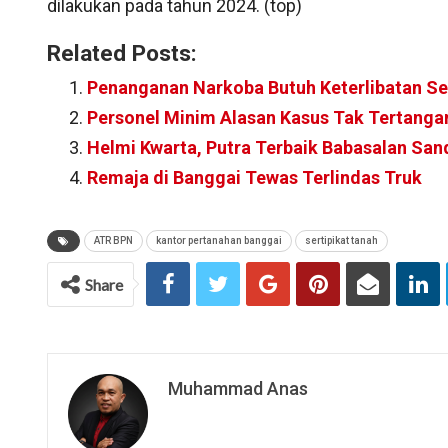
dilakukan pada tahun 2024. (top)
Related Posts:
Penanganan Narkoba Butuh Keterlibatan S
Personel Minim Alasan Kasus Tak Tertanga
Helmi Kwarta, Putra Terbaik Babasalan San
Remaja di Banggai Tewas Terlindas Truk
ATR BPN
kantor pertanahan banggai
sertipikat tanah
Share
Muhammad Anas