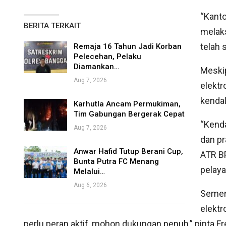
“Kanto
BERITA TERKAIT
melaks
telah 
Remaja 16 Tahun Jadi Korban
Pelecehan, Pelaku
Diamankan…
Meskip
Aug 7, 2026
elektr
kendal
Karhutla Ancam Permukiman,
Tim Gabungan Bergerak Cepat
“Kenda
Aug 7, 2026
dan pr
Anwar Hafid Tutup Berani Cup,
ATR B
Bunta Putra FC Menang
pelaya
Melalui…
Aug 6, 2026
Sement
elektr
perlu peran aktif, mohon dukungan penuh,” pinta Fr