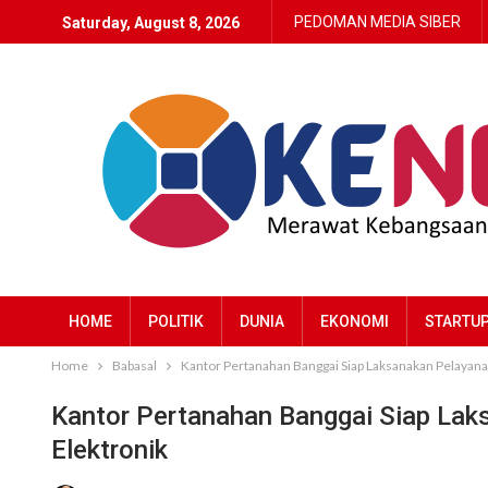
PEDOMAN MEDIA SIBER
Saturday, August 8, 2026
HOME
POLITIK
DUNIA
EKONOMI
STARTU
Home
Babasal
Kantor Pertanahan Banggai Siap Laksanakan Pelayanan
Kantor Pertanahan Banggai Siap Lak
Elektronik