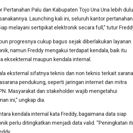
r Pertanahan Palu dan Kabupaten Tojo Una Una lebih dul
anakannya. Launching kali ini, seluruh kantor pertanahan
siap melayani sertipikat elektronik secara full,” tutur Fredd
un progresnya cukup bagus sejak diberlakukan layanan
onik, namun Freddy mengakui terdapat kendala, baik itu
a eksekternal maupun kendala internal.
la eksternal sifatnya teknis dan non teknis terkait saran
asarana pendukung, seperti jaringan internet dan mitra
PN. Masyarakat dan stakeholder wajib mengetahui
nan ini,” ungkap dia.
ara kendala internal kata Freddy, bagaimana data siap
onik perlu ditingkatkan menjadi data valid. “Peningkatan it
eddy.