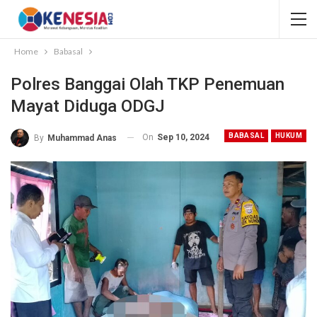
Home
Babasal
Polres Banggai Olah TKP Penemuan
Mayat Diduga ODGJ
BABASAL
HUKUM
On
Sep 10, 2024
By
Muhammad Anas