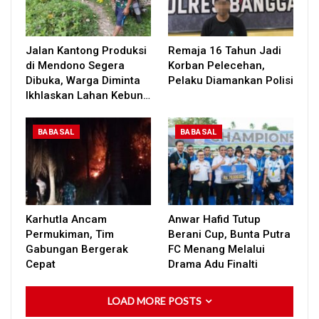
Jalan Kantong Produksi
Remaja 16 Tahun Jadi
di Mendono Segera
Korban Pelecehan,
Dibuka, Warga Diminta
Pelaku Diamankan Polisi
Ikhlaskan Lahan Kebun…
BABASAL
BABASAL
Karhutla Ancam
Anwar Hafid Tutup
Permukiman, Tim
Berani Cup, Bunta Putra
Gabungan Bergerak
FC Menang Melalui
Cepat
Drama Adu Finalti
LOAD MORE POSTS