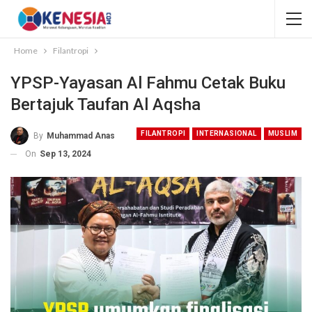
Home
Filantropi
YPSP-Yayasan Al Fahmu Cetak Buku
Bertajuk Taufan Al Aqsha
FILANTROPI
INTERNASIONAL
MUSLIM
By
Muhammad Anas
On
Sep 13, 2024