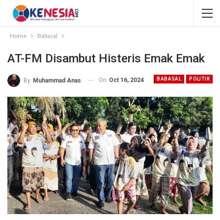
Home
Babasal
AT-FM Disambut Histeris Emak Emak
BABASAL
POLITIK
On
Oct 16, 2024
By
Muhammad Anas