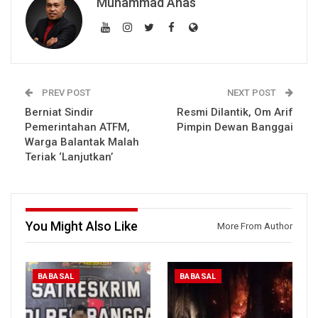
Muhammad Anas
PREV POST
NEXT POST
Berniat Sindir
Resmi Dilantik, Om Arif
Pemerintahan ATFM,
Pimpin Dewan Banggai
Warga Balantak Malah
Teriak ‘Lanjutkan’
You Might Also Like
More From Author
BABASAL
BABASAL