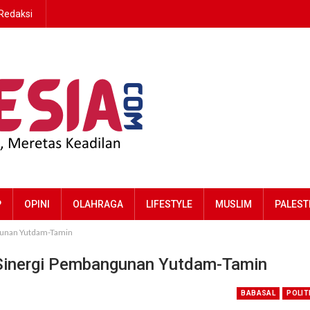
Redaksi
P
OPINI
OLAHRAGA
LIFESTYLE
MUSLIM
PALEST
gunan Yutdam-Tamin
 Sinergi Pembangunan Yutdam-Tamin
BABASAL
POLIT