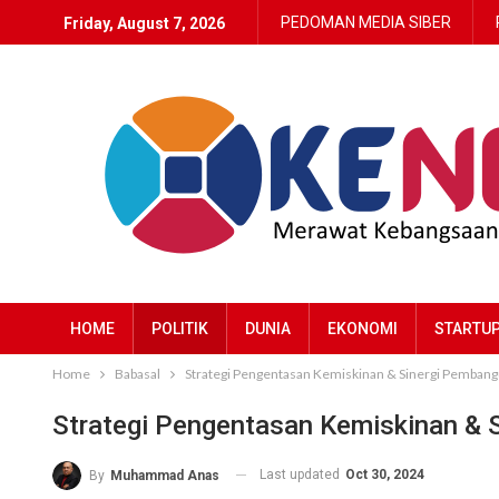
PEDOMAN MEDIA SIBER
Friday, August 7, 2026
HOME
POLITIK
DUNIA
EKONOMI
STARTU
Home
Babasal
Strategi Pengentasan Kemiskinan & Sinergi Pemban
Strategi Pengentasan Kemiskinan &
Last updated
Oct 30, 2024
By
Muhammad Anas