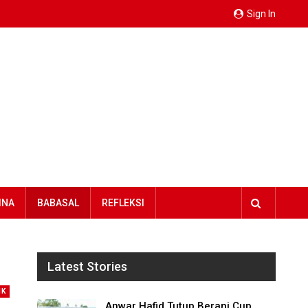
Sign In
INA
BABASAL
REFLEKSI
Latest Stories
IK
Anwar Hafid Tutup Berani Cup,