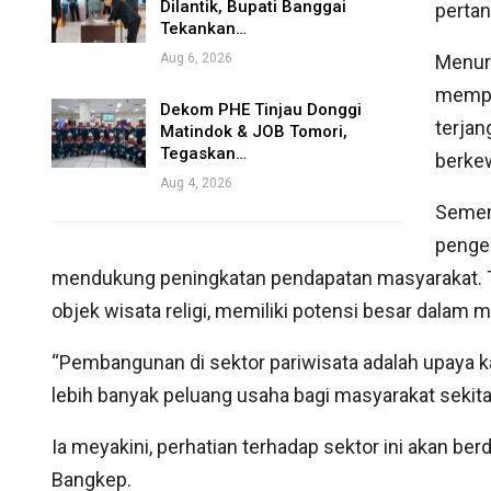
Dilantik, Bupati Banggai
pertan
Tekankan…
Aug 6, 2026
Menuru
memper
Dekom PHE Tinjau Donggi
terjan
Matindok & JOB Tomori,
Tegaskan…
berkew
Aug 4, 2026
Sement
pengem
mendukung peningkatan pendapatan masyarakat. 
objek wisata religi, memiliki potensi besar dalam
“Pembangunan di sektor pariwisata adalah upaya
lebih banyak peluang usaha bagi masyarakat sekitar
Ia meyakini, perhatian terhadap sektor ini akan b
Bangkep.