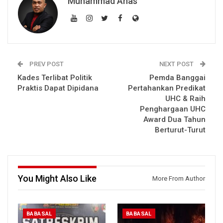
Muhammad Anas
PREV POST
NEXT POST
Kades Terlibat Politik
Pemda Banggai
Praktis Dapat Dipidana
Pertahankan Predikat
UHC & Raih
Penghargaan UHC
Award Dua Tahun
Berturut-Turut
You Might Also Like
More From Author
BABASAL
BABASAL