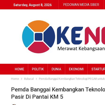
PEDOMAN MEDIA SIBER
Saturday, August 8, 2026
HOME
POLITIK
DUNIA
EKONOMI
STARTU
Home
Babasal
Pemda Banggai Kembangkan Teknologi PEGAR untuk At
Pemda Banggai Kembangkan Teknolog
Pasir Di Pantai KM 5