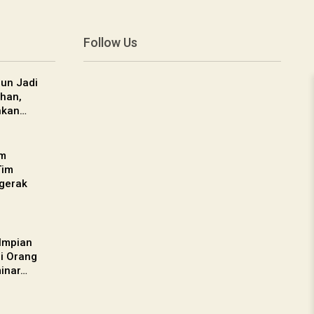
Follow Us
un Jadi
han,
nkan…
am
Tim
gerak
 Impian
gi Orang
inar…