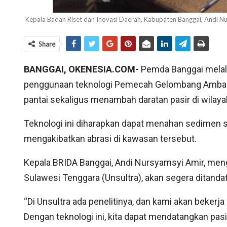
Kepala Badan Riset dan Inovasi Daerah, Kabupaten Banggai, Andi
Share
BANGGAI, OKENESIA.COM-
Pemda Banggai melalu
penggunaan teknologi Pemecah Gelombang Ambang
pantai sekaligus menambah daratan pasir di wilayah
Teknologi ini diharapkan dapat menahan sedime
mengakibatkan abrasi di kawasan tersebut.
Kepala BRIDA Banggai, Andi Nursyamsyi Amir, me
Sulawesi Tenggara (Unsultra), akan segera ditandata
“Di Unsultra ada penelitinya, dan kami akan beke
Dengan teknologi ini, kita dapat mendatangkan pas