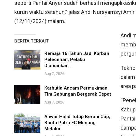
seperti Pantai Anyer sudah berhasil mengaplikas
kurun waktu setahun,” jelas Andi Nursyamsyi Amir
(12/11/2024) malam.
Andi 
BERITA TERKAIT
membuk
pergur
Remaja 16 Tahun Jadi Korban
Pelecehan, Pelaku
Diamankan…
Tekno
Aug 7, 2026
dalam
area p
Karhutla Ancam Permukiman,
Tim Gabungan Bergerak Cepat
“Penel
Aug 7, 2026
Kabupa
Anwar Hafid Tutup Berani Cup,
Pantai
Bunta Putra FC Menang
dampa
Melalui…