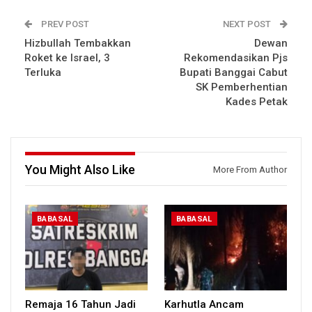
PREV POST
NEXT POST
Hizbullah Tembakkan
Dewan
Roket ke Israel, 3
Rekomendasikan Pjs
Terluka
Bupati Banggai Cabut
SK Pemberhentian
Kades Petak
You Might Also Like
More From Author
BABASAL
BABASAL
Remaja 16 Tahun Jadi
Karhutla Ancam