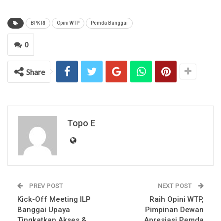
BPK RI
Opini WTP
Pemda Banggai
0
Share
Topo E
PREV POST
NEXT POST
Kick-Off Meeting ILP
Raih Opini WTP,
Banggai Upaya
Pimpinan Dewan
Tingkatkan Akses &
Apresiasi Pemda