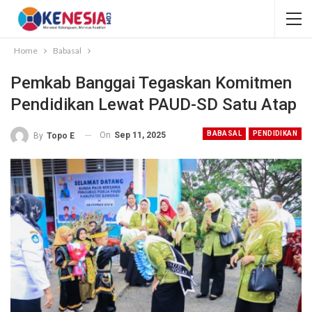
Home
Babasal
Pemkab Banggai Tegaskan Komitmen
Pendidikan Lewat PAUD-SD Satu Atap
BABASAL
PENDIDIKAN
On
Sep 11, 2025
By
Topo E