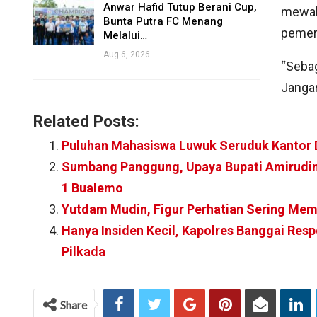
Anwar Hafid Tutup Berani Cup,
mewah 
Bunta Putra FC Menang
pemeri
Melalui…
Aug 6, 2026
“Sebag
Jangan
Related Posts:
Puluhan Mahasiswa Luwuk Seruduk Kantor
Sumbang Panggung, Upaya Bupati Amirudi
1 Bualemo
Yutdam Mudin, Figur Perhatian Sering Me
Hanya Insiden Kecil, Kapolres Banggai Re
Pilkada
Share