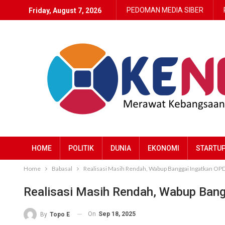
PEDOMAN MEDIA SIBER
Friday, August 7, 2026
HOME
POLITIK
DUNIA
EKONOMI
STARTU
Home
Babasal
Realisasi Masih Rendah, Wabup Banggai Ingatkan OPD
Realisasi Masih Rendah, Wabup Bang
On
Sep 18, 2025
By
Topo E