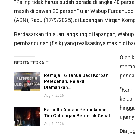
“Paling tidak harus sudah berada di angka 40 perse
masih di bawah 20 persen,” ujar Wabup Furqanuddi
(ASN), Rabu (17/9/2025), di Lapangan Mirqan Komp
Berdasarkan tinjauan langsung di lapangan, Wabup
pembangunan (fisik) yang realisasinya masih di b
Oleh k
BERITA TERKAIT
membat
pencap
Remaja 16 Tahun Jadi Korban
Pelecehan, Pelaku
Diamankan…
“Kami 
Aug 7, 2026
keluar
hingga
Karhutla Ancam Permukiman,
Tim Gabungan Bergerak Cepat
ujarny
Aug 7, 2026
Dia j