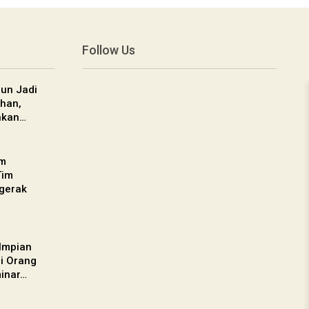
Follow Us
un Jadi
han,
nkan…
am
Tim
gerak
 Impian
gi Orang
inar…