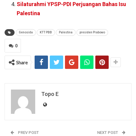
Silaturahmi YPSP-PDI Perjuangan Bahas Isu
Palestina
Genosida
KTT PBB
Palestina
presiden Prabowo
0
Share
Topo E
PREV POST
NEXT POST