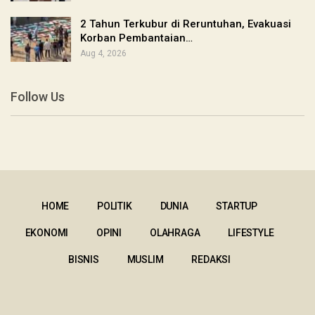
2 Tahun Terkubur di Reruntuhan, Evakuasi
Korban Pembantaian…
Aug 4, 2026
Follow Us
HOME
POLITIK
DUNIA
STARTUP
EKONOMI
OPINI
OLAHRAGA
LIFESTYLE
BISNIS
MUSLIM
REDAKSI