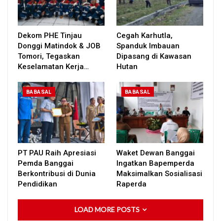
Dekom PHE Tinjau
Cegah Karhutla,
Donggi Matindok & JOB
Spanduk Imbauan
Tomori, Tegaskan
Dipasang di Kawasan
Keselamatan Kerja…
Hutan
BABASAL
BABASAL
PT PAU Raih Apresiasi
Waket Dewan Banggai
Pemda Banggai
Ingatkan Bapemperda
Berkontribusi di Dunia
Maksimalkan Sosialisasi
Pendidikan
Raperda
LOAD MORE POSTS