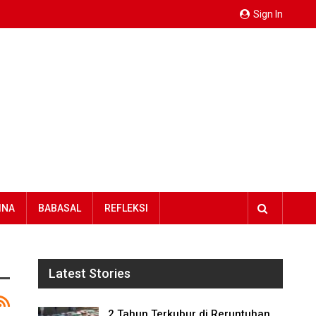
Sign In
INA
BABASAL
REFLEKSI
Latest Stories
2 Tahun Terkubur di Reruntuhan,