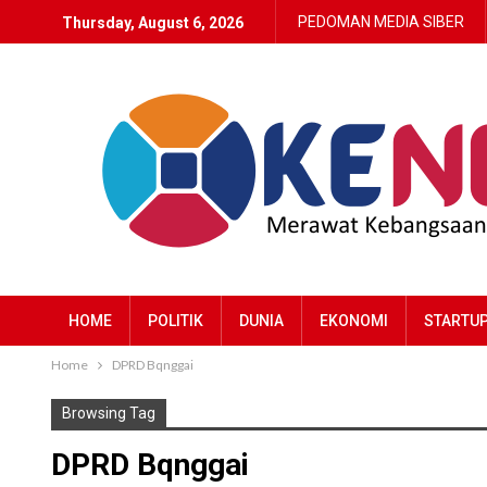
PEDOMAN MEDIA SIBER
Thursday, August 6, 2026
HOME
POLITIK
DUNIA
EKONOMI
STARTU
Home
DPRD Bqnggai
Browsing Tag
DPRD Bqnggai