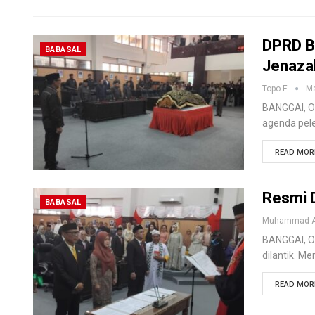
DPRD B
BABASAL
Jenaza
Topo E
Ma
BANGGAI, O
agenda pel
READ MORE
Resmi D
BABASAL
BANGGAI, O
dilantik. Me
READ MORE