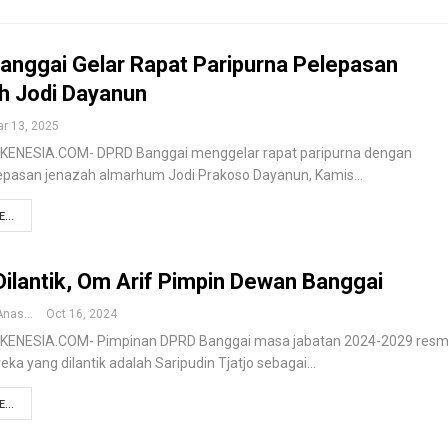
anggai Gelar Rapat Paripurna Pelepasan
h Jodi Dayanun
r 13, 2025
KENESIA.COM- DPRD Banggai menggelar rapat paripurna dengan
epasan jenazah almarhum Jodi Prakoso Dayanun, Kamis…
...
ilantik, Om Arif Pimpin Dewan Banggai
Muhammad Anas
Oct 16, 2024
KENESIA.COM- Pimpinan DPRD Banggai masa jabatan 2024-2029 resm
reka yang dilantik adalah Saripudin Tjatjo sebagai…
...