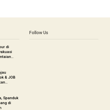
Follow Us
ur di
vakuasi
ntaian…
njau
ok & JOB
kan…
a, Spanduk
ang di
n