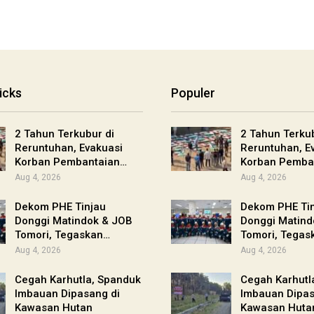
icks
Populer
2 Tahun Terkubur di
2 Tahun Terkub
Reruntuhan, Evakuasi
Reruntuhan, E
Korban Pembantaian…
Korban Pemba
Aug 4, 2026
Aug 4, 2026
Dekom PHE Tinjau
Dekom PHE Ti
Donggi Matindok & JOB
Donggi Matind
Tomori, Tegaskan…
Tomori, Tegas
Aug 4, 2026
Aug 4, 2026
Cegah Karhutla, Spanduk
Cegah Karhutl
Imbauan Dipasang di
Imbauan Dipas
Kawasan Hutan
Kawasan Huta