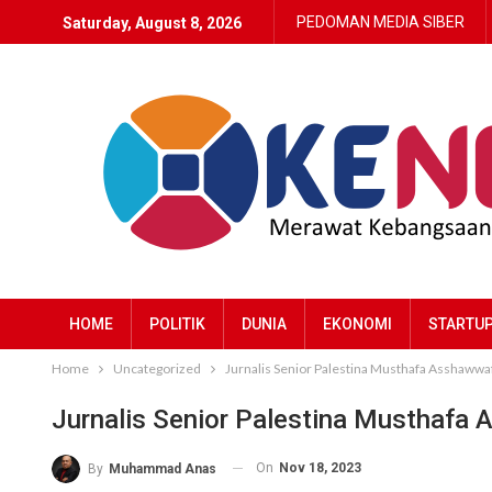
PEDOMAN MEDIA SIBER
Saturday, August 8, 2026
HOME
POLITIK
DUNIA
EKONOMI
STARTU
Home
Uncategorized
Jurnalis Senior Palestina Musthafa Asshawwaf
Jurnalis Senior Palestina Musthafa 
On
Nov 18, 2023
By
Muhammad Anas