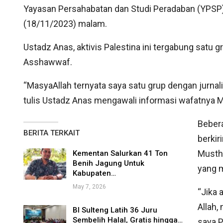
Yayasan Persahabatan dan Studi Peradaban (YPSP)
(18/11/2023) malam.
Ustadz Anas, aktivis Palestina ini tergabung satu
Asshawwaf.
“MasyaAllah ternyata saya satu grup dengan jurnal
tulis Ustadz Anas mengawali informasi wafatnya
Bebera
BERITA TERKAIT
berki
Musth
Kementan Salurkan 41 Ton
Benih Jagung Untuk
yang m
Kabupaten…
May 7, 2026
“Jika 
Allah,
BI Sulteng Latih 36 Juru
Sembelih Halal, Gratis hingga…
saya P