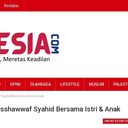
Redaksi
P
OPINI
OLAHRAGA
LIFESTYLE
MUSLIM
PALEST
 Syahid Bersama Istri & Anak
Asshawwaf Syahid Bersama Istri & Anak
UNCATEGORIZ