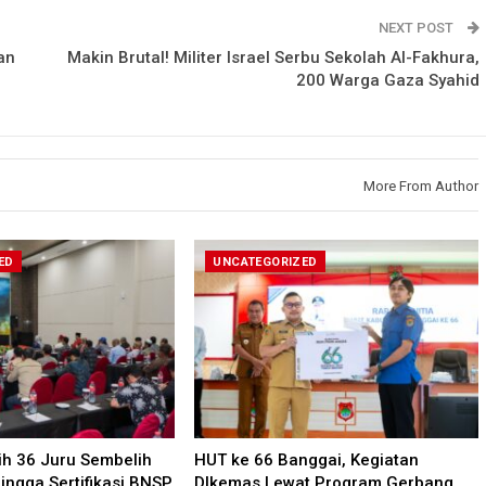
NEXT POST
an
Makin Brutal! Militer Israel Serbu Sekolah Al-Fakhura,
200 Warga Gaza Syahid
More From Author
ED
UNCATEGORIZED
tih 36 Juru Sembelih
HUT ke 66 Banggai, Kegiatan
hingga Sertifikasi BNSP
DIkemas Lewat Program Gerbang