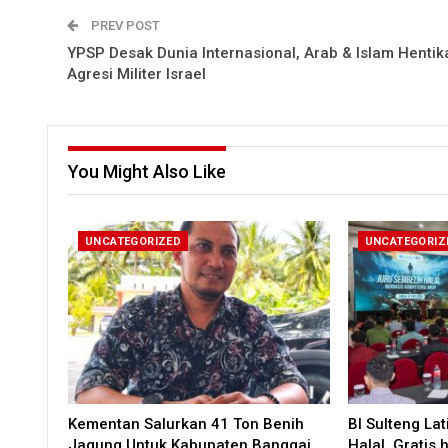
PREV POST
YPSP Desak Dunia Internasional, Arab & Islam Hentik
Agresi Militer Israel
You Might Also Like
UNCATEGORIZED
UNCATEGORIZ
Kementan Salurkan 41 Ton Benih
BI Sulteng La
Jagung Untuk Kabupaten Banggai
Halal, Gratis 