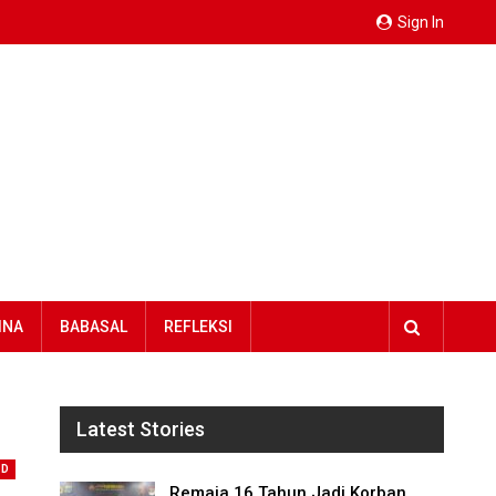
Sign In
INA
BABASAL
REFLEKSI
Latest Stories
ED
Remaja 16 Tahun Jadi Korban