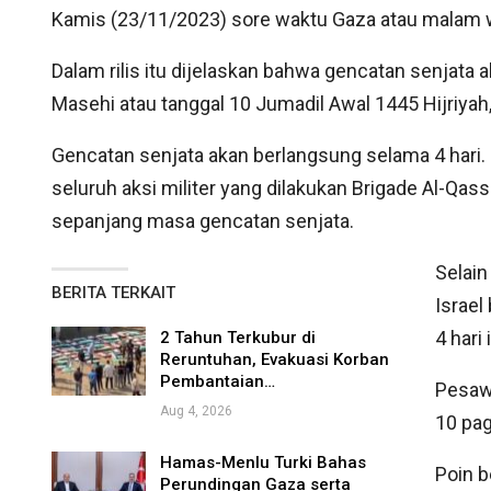
Kamis (23/11/2023) sore waktu Gaza atau malam 
Dalam rilis itu dijelaskan bahwa gencatan senjata
Masehi atau tanggal 10 Jumadil Awal 1445 Hijriyah
Gencatan senjata akan berlangsung selama 4 hari. 
seluruh aksi militer yang dilakukan Brigade Al-Qas
sepanjang masa gencatan senjata.
Selain
BERITA TERKAIT
Israel
4 hari 
2 Tahun Terkubur di
Reruntuhan, Evakuasi Korban
Pembantaian…
Pesawa
Aug 4, 2026
10 pag
Hamas-Menlu Turki Bahas
Poin b
Perundingan Gaza serta