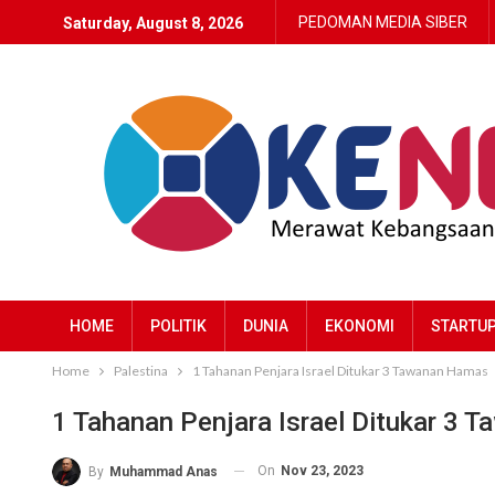
PEDOMAN MEDIA SIBER
Saturday, August 8, 2026
HOME
POLITIK
DUNIA
EKONOMI
STARTU
Home
Palestina
1 Tahanan Penjara Israel Ditukar 3 Tawanan Hamas
1 Tahanan Penjara Israel Ditukar 3
On
Nov 23, 2023
By
Muhammad Anas