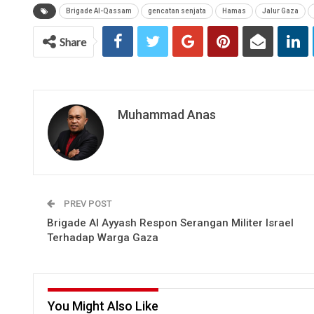
Brigade Al-Qassam
gencatan senjata
Hamas
Jalur Gaza
Share
Muhammad Anas
PREV POST
Brigade Al Ayyash Respon Serangan Militer Israel
Terhadap Warga Gaza
You Might Also Like