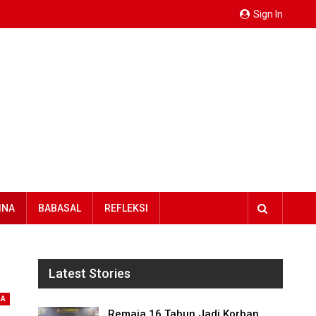
Sign In
INA
BABASAL
REFLEKSI
Latest Stories
NA
Remaja 16 Tahun Jadi Korban