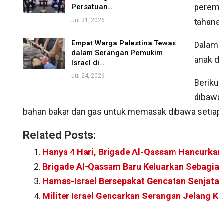
peremp
Persatuan…
Jul 31, 2026
tahana
Empat Warga Palestina Tewas
Dalam 
dalam Serangan Pemukim
anak d
Israel di…
Jul 24, 2026
Beriku
dibawa
bahan bakar dan gas untuk memasak dibawa setiap h
Related Posts:
Hanya 4 Hari, Brigade Al-Qassam Hancurkan
Brigade Al-Qassam Baru Keluarkan Sebagian 
Hamas-Israel Bersepakat Gencatan Senjata
Militer Israel Gencarkan Serangan Jelang 