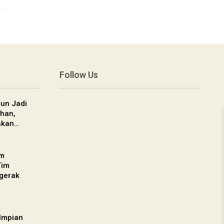
Follow Us
un Jadi
han,
nkan…
am
Tim
gerak
 Impian