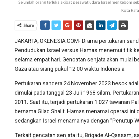
Sejumlah orang terluka akibat pesawat udara Israel mengebom seb
Kota Raf
Share
JAKARTA, OKENESIA.COM- Drama pertukaran sander
Pendudukan Israel versus Hamas menemui titik k
selama empat hari. Gencatan senjata akan mulai b
Gaza atau siang pukul 12.00 waktu Indonesia.
Pertukaran sandera 24 November 2023 besok adala
dimulai pada tanggal 23 Juli 1968 silam. Pertukar
2011. Saat itu, terjadi pertukaran 1.027 tawanan Pa
bernama Gilad Shalit. Hamas menamai operasi ini
sedangkan Israel menamainya dengan “Penutup W
Terkait gencatan senjata itu, Brigade Al-Qassam, s