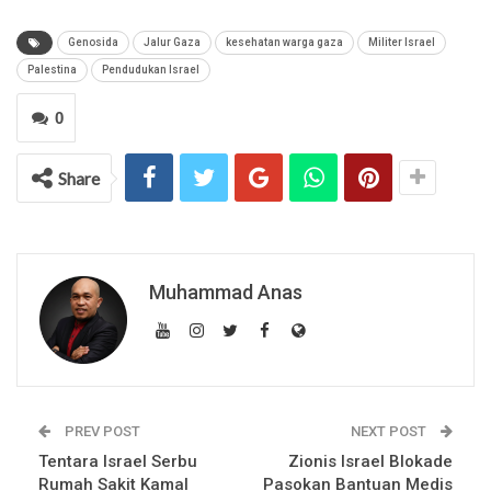
Genosida
Jalur Gaza
kesehatan warga gaza
Militer Israel
Palestina
Pendudukan Israel
0
Share
Muhammad Anas
PREV POST
NEXT POST
Tentara Israel Serbu
Zionis Israel Blokade
Rumah Sakit Kamal
Pasokan Bantuan Medis