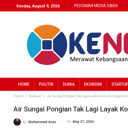
PEDOMAN MEDIA SIBER
Sunday, August 9, 2026
HOME
POLITIK
DUNIA
EKONOMI
STARTU
Home
Babasal
Air Sungai Pongian Tak Lagi Layak Konsumsi Gegara A
Air Sungai Pongian Tak Lagi Layak K
On
May 27, 2024
By
Muhammad Anas