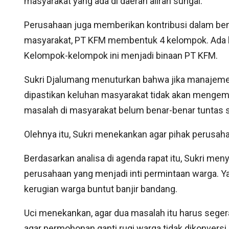
masyarakat yang ada di daerah aliran sungai.
Perusahaan juga memberikan kontribusi dalam b
masyarakat, PT KFM membentuk 4 kelompok. Ada ke
Kelompok-kelompok ini menjadi binaan PT KFM.
Sukri Djalumang menuturkan bahwa jika manajemen
dipastikan keluhan masyarakat tidak akan mengemu
masalah di masyarakat belum benar-benar tuntas 
Olehnya itu, Sukri menekankan agar pihak perusah
Berdasarkan analisa di agenda rapat itu, Sukri me
perusahaan yang menjadi inti permintaan warga. Yak
kerugian warga buntut banjir bandang.
Uci menekankan, agar dua masalah itu harus seger
agar permohonan ganti rugi warga tidak dikonversi