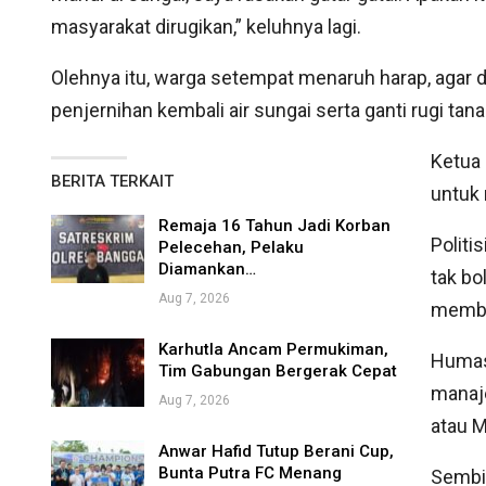
masyarakat dirugikan,” keluhnya lagi.
Olehnya itu, warga setempat menaruh harap, agar dua
penjernihan kembali air sungai serta ganti rugi ta
Ketua
BERITA TERKAIT
untuk 
Remaja 16 Tahun Jadi Korban
Politi
Pelecehan, Pelaku
Diamankan…
tak bo
Aug 7, 2026
membes
Karhutla Ancam Permukiman,
Humas
Tim Gabungan Bergerak Cepat
manaj
Aug 7, 2026
atau M
Anwar Hafid Tutup Berani Cup,
Bunta Putra FC Menang
Sembil