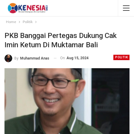
Home
Politik
PKB Banggai Pertegas Dukung Cak
Imin Ketum Di Muktamar Bali
POLITIK
On
Aug 15, 2024
By
Muhammad Anas