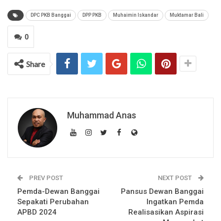
DPC PKB Banggai
DPP PKB
Muhaimin Iskandar
Muktamar Bali
0
Share
Muhammad Anas
PREV POST
NEXT POST
Pemda-Dewan Banggai
Pansus Dewan Banggai
Sepakati Perubahan
Ingatkan Pemda
APBD 2024
Realisasikan Aspirasi