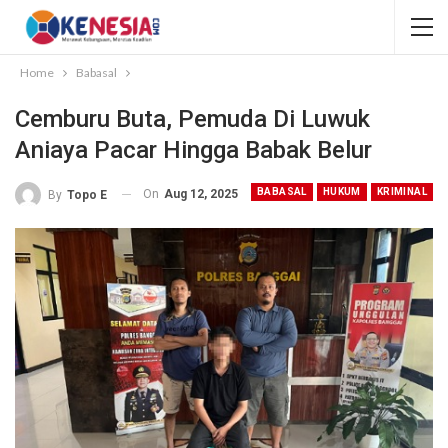
Home
Babasal
Cemburu Buta, Pemuda Di Luwuk
Aniaya Pacar Hingga Babak Belur
BABASAL
HUKUM
KRIMINAL
On
Aug 12, 2025
By
Topo E