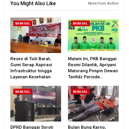
You Might Also Like
More From Author
BABASAL
BABASAL
Reses di Toili Barat,
Malam Ini, PKB Banggai
Gumi Serap Aspirasi
Resmi Dilantik, Apriyani
Infrastruktur hingga
Matorang Pimpin Dewan
Layanan Kesehatan
Tanfidz Periode…
BABASAL
BABASAL
DPRD Banggai Soroti
Bulan Bung Karno,