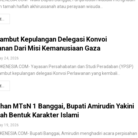
h tamah haflah akhirussanah atau perayaan wisuda…
...
ambut Kepulangan Delegasi Konvoi
anan Dari Misi Kemanusiaan Gaza
y 24, 2026
KENESIA.COM- Yayasan Persahabatan dan Studi Peradaban (YPSP)
ambut kepulangan delegasi Konvoi Perlawanan yang kembali…
...
han MTsN 1 Banggai, Bupati Amirudin Yakini
h Bentuk Karakter Islami
y 19, 2026
KENESIA.COM- Bupati Banggai, Amirudin menghadiri acara perpisahan