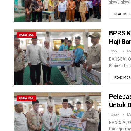
siswa-siswi
READ MORE
BPRS Kh
BABASAL
Haji B
Topo E
Ma
BANGGAI, O
Khairan Int
READ MORE
Pelepas
BABASAL
Untuk 
Topo E
Ma
BANGGAI, O
Banggai men