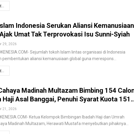
...
slam Indonesia Serukan Aliansi Kemanusiaan
 Ajak Umat Tak Terprovokasi Isu Sunni-Syiah
r 29, 2026
ENESIA.COM- Sejumlah tokoh Islam lintas organisasi di Indonesia
 pembentukan aliansi kemanusiaan global guna merespons…
...
Cahaya Madinah Multazam Bimbing 154 Calo
Haji Asal Banggai, Penuhi Syarat Kuota 151
r 21, 2026
KENESIA.COM- Ketua Kelompok Bimbingan Ibadah Haji dan Umrah
haya Madinah Multazam, Herawati Mustafa menyebutkan pihaknya…