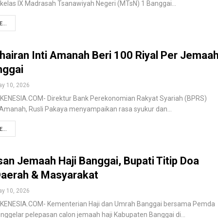
 kelas IX Madrasah Tsanawiyah Negeri (MTsN) 1 Banggai…
...
airan Inti Amanah Beri 100 Riyal Per Jemaa
anggai
y 10, 2026
KENESIA.COM- Direktur Bank Perekonomian Rakyat Syariah (BPRS)
i Amanah, Rusli Pakaya menyampaikan rasa syukur dan…
...
an Jemaah Haji Banggai, Bupati Titip Doa
Daerah & Masyarakat
y 10, 2026
KENESIA.COM- Kementerian Haji dan Umrah Banggai bersama Pemda
ggelar pelepasan calon jemaah haji Kabupaten Banggai di…