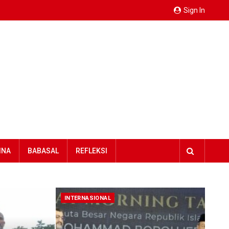
Sign In
INA
BABASAL
REFLEKSI
INTERNASIONAL