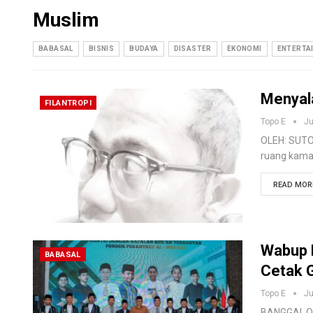
Muslim
BABASAL
BISNIS
BUDAYA
DISASTER
EKONOMI
ENTERTA
Menyal
FILANTROPI
Topo E
Ju
OLEH: SUTO
ruang kamar
READ MORE
Wabup 
BABASAL
Cetak 
Topo E
Ju
BANGGAI, OK