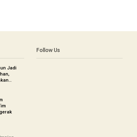
Follow Us
un Jadi
han,
nkan…
am
Tim
gerak