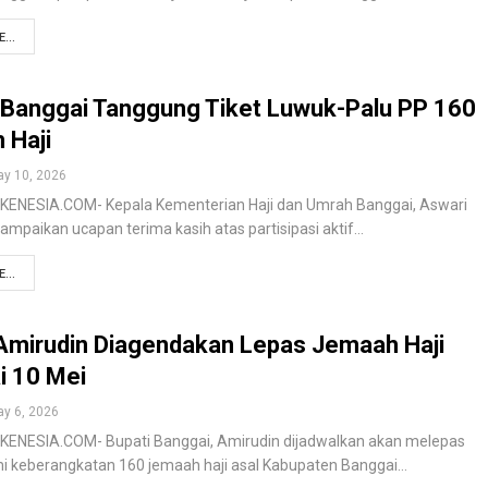
...
Banggai Tanggung Tiket Luwuk-Palu PP 160
 Haji
y 10, 2026
KENESIA.COM- Kepala Kementerian Haji dan Umrah Banggai, Aswari
ampaikan ucapan terima kasih atas partisipasi aktif…
...
 Amirudin Diagendakan Lepas Jemaah Haji
i 10 Mei
y 6, 2026
KENESIA.COM- Bupati Banggai, Amirudin dijadwalkan akan melepas
i keberangkatan 160 jemaah haji asal Kabupaten Banggai…