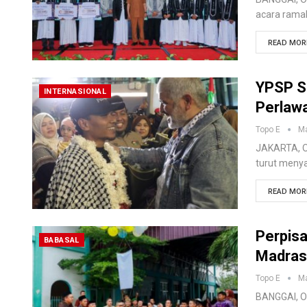
acara rama
READ MORE
YPSP S
INTERNASIONAL
Perlaw
Topo E
Ma
JAKARTA, O
turut meny
READ MORE
Perpisa
BABASAL
Madrasa
Topo E
Ma
BANGGAI, O