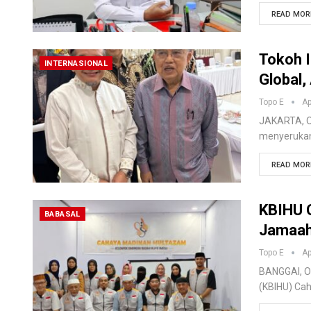
READ MORE
Tokoh I
INTERNASIONAL
Global,
Topo E
Ap
JAKARTA, OK
menyerukan
READ MORE
KBIHU 
BABASAL
Jamaah 
Topo E
Ap
BANGGAI, O
(KBIHU) Ca