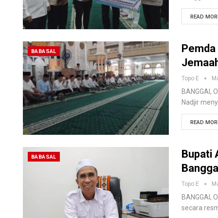
READ MORE
Pemda 
BABASAL
Jemaah
Topo E
Ma
BANGGAI, O
Nadjir meny
READ MORE
Bupati
BABASAL
Bangga
Topo E
Ma
BANGGAI, O
secara resm