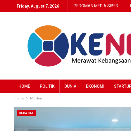
PEDOMAN MEDIA SIBER
Friday, August 7, 2026
HOME
POLITIK
DUNIA
EKONOMI
STARTU
Home
Muslim
BABASAL