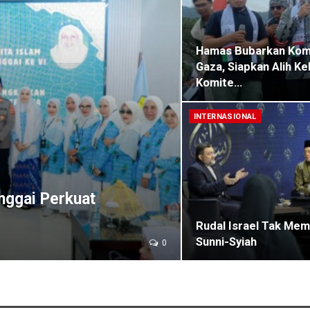
Hamas Bubarkan Komi
Gaza, Siapkan Alih Ke
Komite…
INTERNASIONAL
nggai Perkuat
Rudal Israel Tak Me
Sunni-Syiah
0