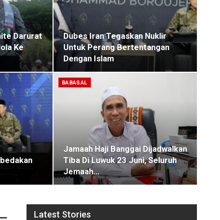
te Darurat
Dubes Iran Tegaskan Nuklir
lola Ke
Untuk Perang Bertentangan
Dengan Islam
BABASAL
Jamaah Haji Banggai Dijadwalkan
mbedakan
Tiba Di Luwuk 23 Juni, Seluruh
Jemaah…
Latest Stories