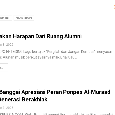
INMENT
FILANTROPI
akan Harapan Dari Ruang Alumni
n 8, 2026
PO ENTEDING Lagu bertajuk 'Pergilah dan Jangan Kembali' menyasar
. Alunan musik berikut syairnya milik Bria Klau…
...
Banggai Apresiasi Peran Ponpes Al-Muraad
Generasi Berakhlak
n 3, 2026
ENESIA.COM- Wakil Bupati Banggai, Furqanuddin Masulili menghadiri