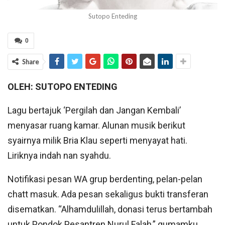
Sutopo Enteding
0
Share
OLEH: SUTOPO ENTEDING
Lagu bertajuk ‘Pergilah dan Jangan Kembali’
menyasar ruang kamar. Alunan musik berikut
syairnya milik Bria Klau seperti menyayat hati.
Liriknya indah nan syahdu.
Notifikasi pesan WA grup berdenting, pelan-pelan
chatt masuk. Ada pesan sekaligus bukti transferan
disematkan. “Alhamdulillah, donasi terus bertambah
untuk Pondok Pesantren Nurul Falah,” gumamku