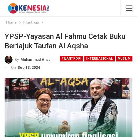
Home
Filantropi
YPSP-Yayasan Al Fahmu Cetak Buku
Bertajuk Taufan Al Aqsha
FILANTROPI
INTERNASIONAL
MUSLIM
By
Muhammad Anas
On
Sep 13, 2024