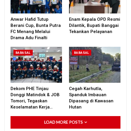
Anwar Hafid Tutup
Enam Kepala OPD Resmi
Berani Cup, Bunta Putra
Dilantik, Bupati Banggai
FC Menang Melalui
Tekankan Pelayanan
Drama Adu Finalti
BABASAL
BABASAL
Dekom PHE Tinjau
Cegah Karhutla,
Donggi Matindok & JOB
Spanduk Imbauan
Tomori, Tegaskan
Dipasang di Kawasan
Keselamatan Kerja…
Hutan
LOAD MORE POSTS