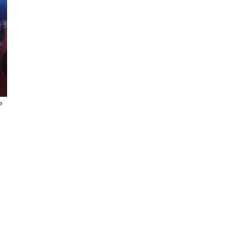
a
.
i