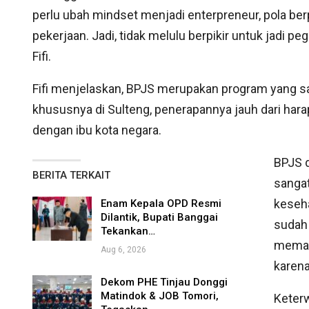
perlu ubah mindset menjadi enterpreneur, pola berp
pekerjaan. Jadi, tidak melulu berpikir untuk jadi p
Fifi.
Fifi menjelaskan, BPJS merupakan program yang sa
khususnya di Sulteng, penerapannya jauh dari harap
dengan ibu kota negara.
BPJS d
BERITA TERKAIT
sangat
keseha
Enam Kepala OPD Resmi
Dilantik, Bupati Banggai
sudah 
Tekankan…
meman
Aug 6, 2026
karena
Dekom PHE Tinjau Donggi
Matindok & JOB Tomori,
Keterw