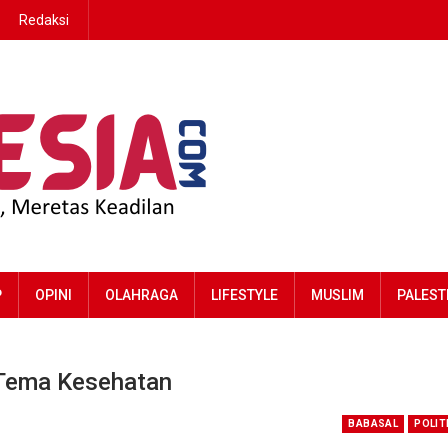
Redaksi
P
OPINI
OLAHRAGA
LIFESTYLE
MUSLIM
PALEST
g Tema Kesehatan
BABASAL
POLIT