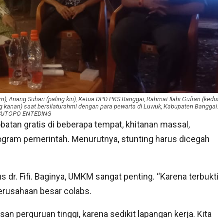
urn), Anang Suhari (paling kiri), Ketua DPD PKS Banggai, Rahmat Ilahi Gufran (kedu
g kanan) saat bersilaturahmi dengan para pewarta di Luwuk, Kabupaten Banggai
SUTOPO ENTEDING
obatan gratis di beberapa tempat, khitanan massal,
program pemerintah. Menurutnya, stunting harus dicegah
dr. Fifi. Baginya, UMKM sangat penting. “Karena terbukt
erusahaan besar colabs.
an perguruan tinggi, karena sedikit lapangan kerja. Kita