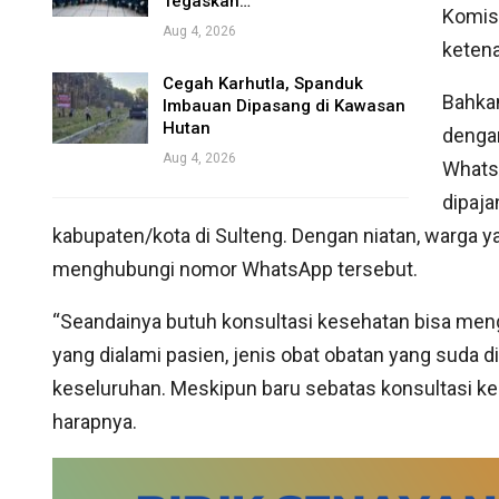
Tegaskan…
Komisi
Aug 4, 2026
ketena
Cegah Karhutla, Spanduk
Bahkan
Imbauan Dipasang di Kawasan
Hutan
denga
Aug 4, 2026
WhatsA
dipaja
kabupaten/kota di Sulteng. Dengan niatan, warga 
menghubungi nomor WhatsApp tersebut.
“Seandainya butuh konsultasi kesehatan bisa m
yang dialami pasien, jenis obat obatan yang suda 
keseluruhan. Meskipun baru sebatas konsultasi 
harapnya.