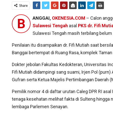
Share
ANGGAI,
OKENESIA.COM
– Calon anggo
B
Sulawesi Tengah
asal
PKS
dr. Fifi Muti
Sulawesi Tengah masih terbilang belu
Penilaian itu disampaikan dr. Fifi Mutiah saat ber
Banggai bertempat di Ruang Rasa, komplek Taman 
Dokter jebolan Fakultas Kedokteran, Universitas Ind
Fifi Mutiah didampingi sang suami, Irjen Pol (purn
Gufran serta Ketua Majelis Pertimbangan Daerah 
Pemilik nomor 4 di daftar urutan Caleg DPR RI asal 
tenaga kesehatan melihat fakta di Sulteng hingga
lembaga Parlemen Senayan.