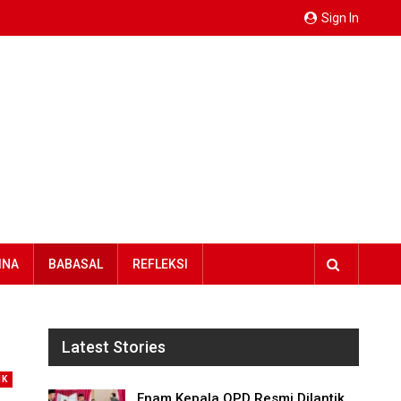
Sign In
INA
BABASAL
REFLEKSI
Latest Stories
IK
Enam Kepala OPD Resmi Dilantik,