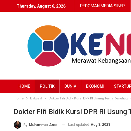
PEDOMAN MEDIA SIBER
Thursday, August 6, 2026
HOME
POLITIK
DUNIA
EKONOMI
STARTU
Home
Babasal
Dokter Fifi Bidik Kursi DPR RI Usung Tema Kesehatan
Dokter Fifi Bidik Kursi DPR RI Usun
Last updated
Aug 3, 2023
By
Muhammad Anas