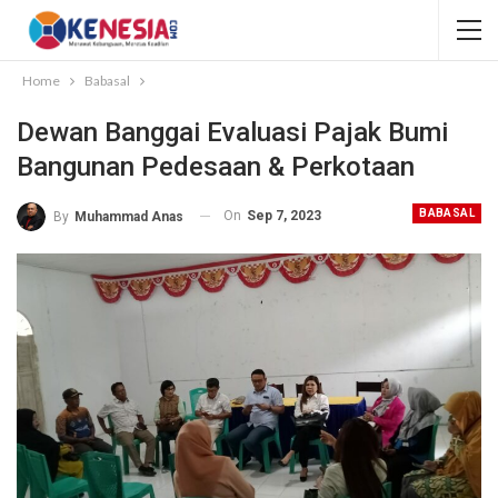
Home
Babasal
Dewan Banggai Evaluasi Pajak Bumi
Bangunan Pedesaan & Perkotaan
BABASAL
On
Sep 7, 2023
By
Muhammad Anas