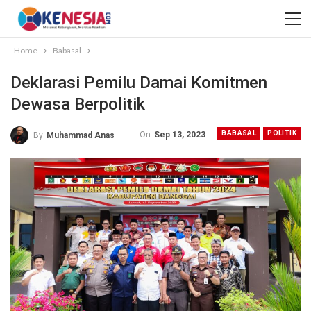
Home
Babasal
Deklarasi Pemilu Damai Komitmen
Dewasa Berpolitik
BABASAL
POLITIK
On
Sep 13, 2023
By
Muhammad Anas