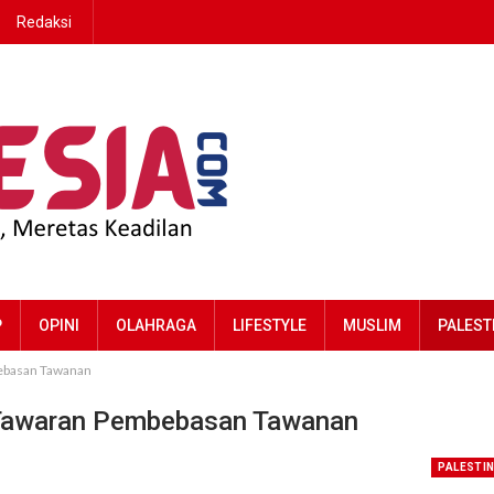
Redaksi
P
OPINI
OLAHRAGA
LIFESTYLE
MUSLIM
PALEST
mbebasan Tawanan
lak Tawaran Pembebasan Tawanan
PALESTI