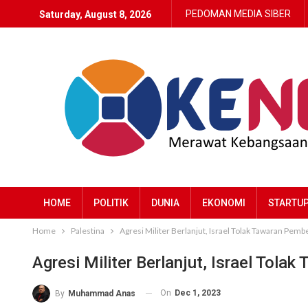
PEDOMAN MEDIA SIBER
Saturday, August 8, 2026
HOME
POLITIK
DUNIA
EKONOMI
STARTU
Home
Palestina
Agresi Militer Berlanjut, Israel Tolak Tawaran Pe
Agresi Militer Berlanjut, Israel To
On
Dec 1, 2023
By
Muhammad Anas