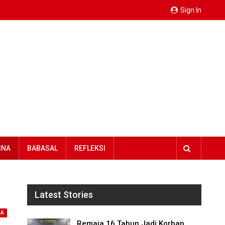
Sign In
INA
BABASAL
REFLEKSI
Latest Stories
NA
Remaja 16 Tahun Jadi Korban