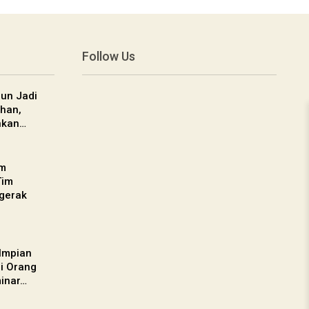
Follow Us
un Jadi
han,
nkan…
am
Tim
gerak
 Impian
gi Orang
inar…