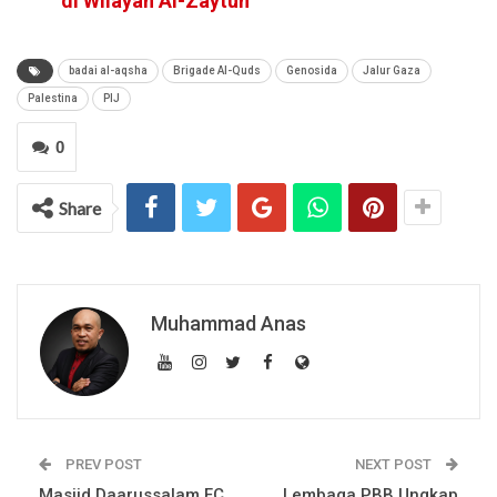
di Wilayah Al-Zaytun
badai al-aqsha
Brigade Al-Quds
Genosida
Jalur Gaza
Palestina
PIJ
0
Share
Muhammad Anas
PREV POST
NEXT POST
Masjid Daarussalam FC
Lembaga PBB Ungkap