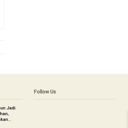
Follow Us
un Jadi
han,
nkan…