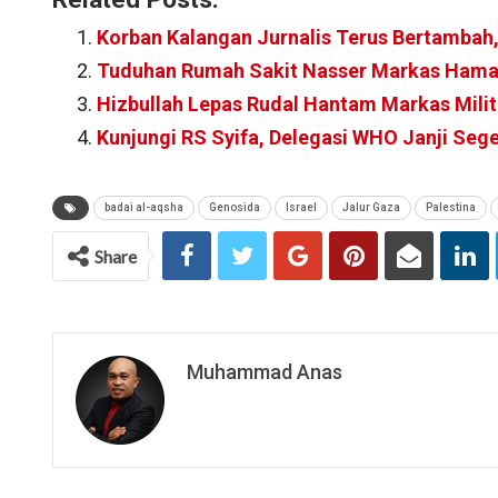
Korban Kalangan Jurnalis Terus Bertambah,
Tuduhan Rumah Sakit Nasser Markas Ham
Hizbullah Lepas Rudal Hantam Markas Milite
Kunjungi RS Syifa, Delegasi WHO Janji Seg
badai al-aqsha
Genosida
Israel
Jalur Gaza
Palestina
Share
Muhammad Anas