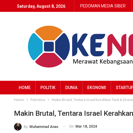
PEDOMAN MEDIA SIBER
Saturday, August 8, 2026
HOME
POLITIK
DUNIA
EKONOMI
STARTU
Home
Palestina
Makin Brutal, Tentara Israel Kerahkan Tank & Drone
Makin Brutal, Tentara Israel Kerahka
On
Mar 18, 2024
By
Muhammad Anas