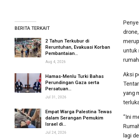
Penyer
BERITA TERKAIT
drone,
merup
2 Tahun Terkubur di
Reruntuhan, Evakuasi Korban
untuk
Pembantaian…
rumah 
Aug 4, 2026
Aksi p
Hamas-Menlu Turki Bahas
Perundingan Gaza serta
Tentar
Persatuan…
yang m
Jul 31, 2026
terluk
Empat Warga Palestina Tewas
“Ini m
dalam Serangan Pemukim
Israel di…
Rumah 
Jul 24, 2026
lagi d