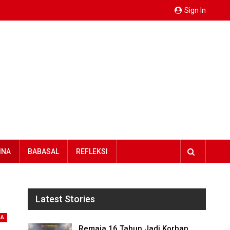
Sign In
INA
BABASAL
REFLEKSI
Latest Stories
NA
Remaja 16 Tahun Jadi Korban