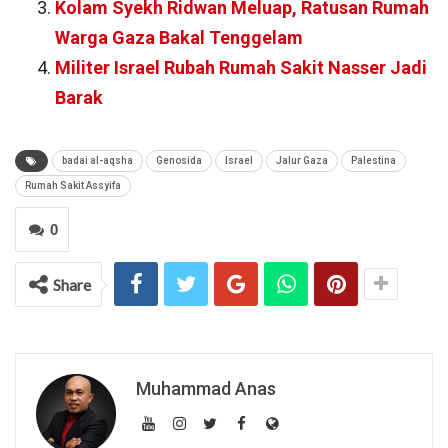
Kolam Syekh Ridwan Meluap, Ratusan Rumah
Warga Gaza Bakal Tenggelam
Militer Israel Rubah Rumah Sakit Nasser Jadi
Barak
badai al-aqsha
Genosida
Israel
Jalur Gaza
Palestina
Rumah Sakit Assyifa
0
Share
Muhammad Anas