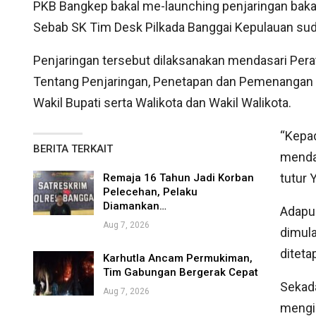
PKB Bangkep bakal me-launching penjaringan bakal 
Sebab SK Tim Desk Pilkada Banggai Kepulauan sud
Penjaringan tersebut dilaksanakan mendasari Pera
Tentang Penjaringan, Penetapan dan Pemenangan P
Wakil Bupati serta Walikota dan Wakil Walikota.
“Kepad
BERITA TERKAIT
mendaf
tutur 
Remaja 16 Tahun Jadi Korban
Pelecehan, Pelaku
Diamankan…
Adapu
Aug 7, 2026
dimula
diteta
Karhutla Ancam Permukiman,
Tim Gabungan Bergerak Cepat
Sekada
Aug 7, 2026
mengir