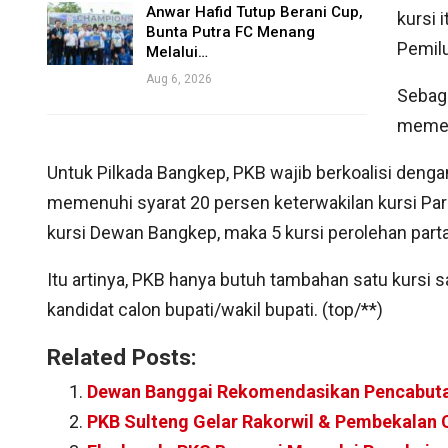
Anwar Hafid Tutup Berani Cup,
kursi
Bunta Putra FC Menang
Pemilu
Melalui…
Aug 6, 2026
Sebaga
memeg
Untuk Pilkada Bangkep, PKB wajib berkoalisi dengan p
memenuhi syarat 20 persen keterwakilan kursi Parl
kursi Dewan Bangkep, maka 5 kursi perolehan partai
Itu artinya, PKB hanya butuh tambahan satu kurs
kandidat calon bupati/wakil bupati. (top/**)
Related Posts:
Dewan Banggai Rekomendasikan Pencabut
PKB Sulteng Gelar Rakorwil & Pembekalan 