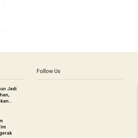
Follow Us
un Jadi
han,
nkan…
am
Tim
gerak