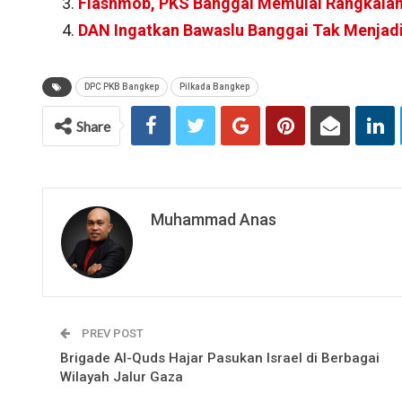
Flashmob, PKS Banggai Memulai Rangkaia
DAN Ingatkan Bawaslu Banggai Tak Menjadi
DPC PKB Bangkep
Pilkada Bangkep
Share
Muhammad Anas
PREV POST
Brigade Al-Quds Hajar Pasukan Israel di Berbagai
Wilayah Jalur Gaza