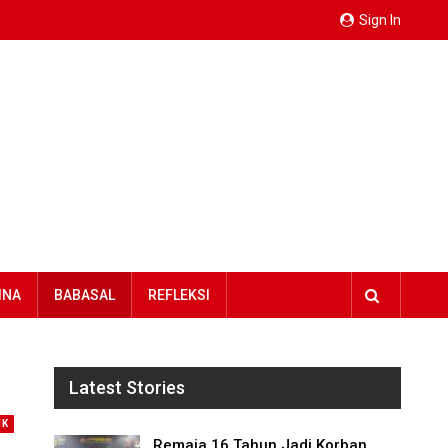
Sign In
INA
BABASAL
REFLEKSI
Latest Stories
IK
Remaja 16 Tahun Jadi Korban