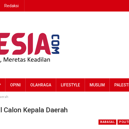
Redaksi
P
OPINI
OLAHRAGA
LIFESTYLE
MUSLIM
PALEST
Daerah
 Calon Kepala Daerah
BABASAL
POLIT