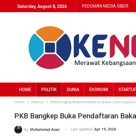
PEDOMAN MEDIA SIBER
Saturday, August 8, 2026
HOME
POLITIK
DUNIA
EKONOMI
STARTU
Home
Babasal
PKB Bangkep Buka Pendaftaran Bakal Calon Kepala 
PKB Bangkep Buka Pendaftaran Bakal
Last updated
Apr 19, 2024
By
Muhammad Anas