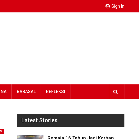
Sign In
INA
BABASAL
REFLEKSI
Latest Stories
IM
Remaja 16 Tahun Jadi Korban