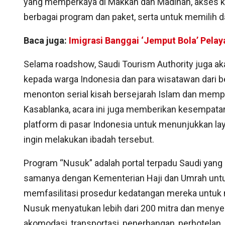
yang memperkaya di Makkah dan Madinah, akses k
berbagai program dan paket, serta untuk memilih d
Baca juga:
Imigrasi Banggai ‘Jemput Bola’ Pela
Selama roadshow, Saudi Tourism Authority juga aka
kepada warga Indonesia dan para wisatawan dari ber
menonton serial kisah bersejarah Islam dan mempel
Kasablanka, acara ini juga memberikan kesempatan
platform di pasar Indonesia untuk menunjukkan l
ingin melakukan ibadah tersebut.
Program “Nusuk” adalah portal terpadu Saudi yang 
samanya dengan Kementerian Haji dan Umrah unt
memfasilitasi prosedur kedatangan mereka untuk 
Nusuk menyatukan lebih dari 200 mitra dan menyedi
akomodasi, transportasi, penerbangan, perhotelan, 