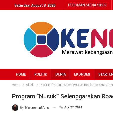
PEDOMAN MEDIA SIBER
Saturday, August 8, 2026
HOME
POLITIK
DUNIA
EKONOMI
STARTU
Home
Bisnis
Program “Nusuk” Selenggarakan Roadshow dan Pameran 
Program “Nusuk” Selenggarakan Road
On
Apr 27, 2024
By
Muhammad Anas