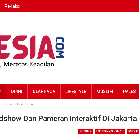
Redaksi
P
OPINI
OLAHRAGA
LIFESTYLE
MUSLIM
PALEST
Interaktif di Jakarta
show Dan Pameran Interaktif Di Jakarta
BISNIS
INTERNASIONAL
MUSL