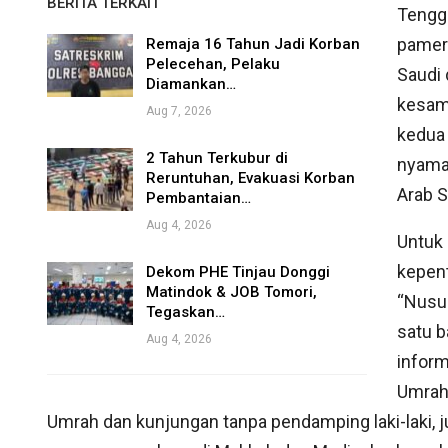
BERITA TERKAIT
Tengga
pamer
Remaja 16 Tahun Jadi Korban
Pelecehan, Pelaku
Saudi 
Diamankan…
kesam
Aug 7, 2026
kedua
2 Tahun Terkubur di
nyama
Reruntuhan, Evakuasi Korban
Arab S
Pembantaian…
Aug 4, 2026
Untuk
kepent
Dekom PHE Tinjau Donggi
Matindok & JOB Tomori,
“Nusu
Tegaskan…
satu b
Aug 4, 2026
infor
Umrah
Umrah dan kunjungan tanpa pendamping laki-laki, j