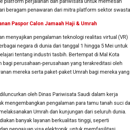
e platform perjalanan dan pariwisata untuk memesan
ari beragam penawaran dari mitra platform sektor swasta
yanan Paspor Calon Jamaah Haji & Umrah
n menyajikan pengalaman teknologi realitas virtual (VR)
bagai negara di dunia dari tanggal 1 hingga 5 Mei untuk
ajari tentang industri tasbih. Bertempat di Mal Kota
 bagi perusahaan-perusahaan yang terakreditasi oleh
ayanan mereka serta paket-paket Umrah bagi mereka yang
diluncurkan oleh Dinas Pariwisata Saudi dalam kerja
uk mengembangkan pengalaman para tamu tanah suci d
melaksanakan Umrah dan kunjungan dari seluruh dunia.
akan banyak layanan berkualitas tinggi, seperti
dan pengajuan visa elektronik, untuk memfasilitasi