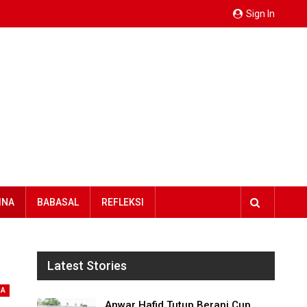
Sign In
INA
BABASAL
REFLEKSI
Latest Stories
NA
Anwar Hafid Tutup Berani Cup,