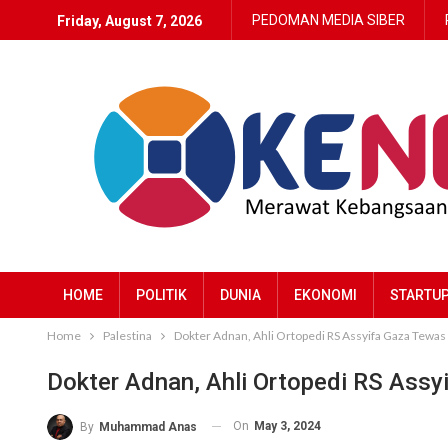
PEDOMAN MEDIA SIBER
Friday, August 7, 2026
HOME
POLITIK
DUNIA
EKONOMI
STARTU
Home
Palestina
Dokter Adnan, Ahli Ortopedi RS Assyifa Gaza Tewas 
Dokter Adnan, Ahli Ortopedi RS Assy
On
May 3, 2024
By
Muhammad Anas