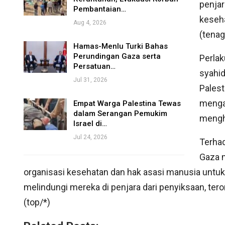
penja
Pembantaian…
keseha
Aug 4, 2026
(tenag
Hamas-Menlu Turki Bahas
Perundingan Gaza serta
Perlak
Persatuan…
syahid
Jul 31, 2026
Palest
menga
Empat Warga Palestina Tewas
dalam Serangan Pemukim
mengh
Israel di…
Jul 24, 2026
Terhad
Gaza 
organisasi kesehatan dan hak asasi manusia untuk
melindungi mereka di penjara dari penyiksaan, 
(top/*)