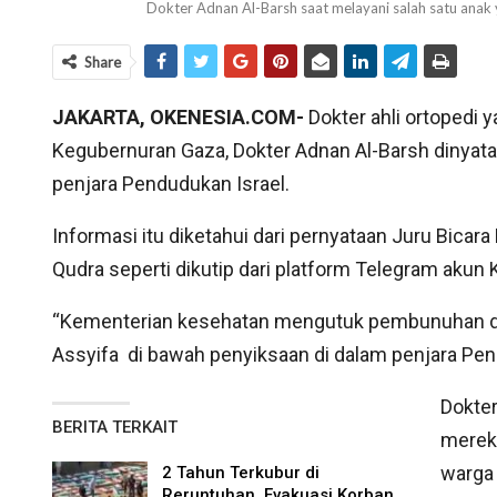
Dokter Adnan Al-Barsh saat melayani salah satu anak
Share
JAKARTA, OKENESIA.COM-
Dokter ahli ortopedi y
Kegubernuran Gaza, Dokter Adnan Al-Barsh dinyat
penjara Pendudukan Israel.
Informasi itu diketahui dari pernyataan Juru Bicara
Qudra seperti dikutip dari platform Telegram akun
“Kementerian kesehatan mengutuk pembunuhan dr.
Assyifa di bawah penyiksaan di dalam penjara Pend
Dokte
BERITA TERKAIT
mereka
warga 
2 Tahun Terkubur di
Reruntuhan, Evakuasi Korban